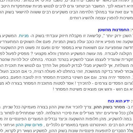
 לעלות גם כאשר יש משברים חיצוניים, משבר פוליטי או בטחוני. מלחמת לבנו
היא דוגמא לכך. המשבר הביטחוני גרם לרבים לנטוש מניות שמתפקדות היטב 
ד עם זאת עוד במהלך הלחימה הבינו משקיעים רבים ששווה להישאר בשוק ההו
שיכות להפגין עצמה ולהשיג רווחים.
:
החמדנות מהשטן
שכן ירוק יותר ", קלישאה זו מקבלת חיזוק עובדתי בשוק ה-
מניות
. המשקיע ב
קעה ואז מופיע איזה כוכב עולה בשוק המניות, פעם אלו השווקים המתעוררי
דשה שמפציעה עם תשואות שיא במספר ימים ופעם זה פשוט תיק ההשקעות 
הקולגה לעבודה. מה עושה המשקיע החמדן והלא מקצועי ? מפסיק לפעול לפי 
ורית שהגדיר לעצמו ועובר להשקיע בטרנד הנוכחי. בהחלט יכול להיות שהטר
 מוצלחת, אך להשקיע מבלי לבדוק לעומק ועל הדרך גם לנטוש את תוכנית ה
בחר לאחר בדיקה ממושכת, זוהי בהחלט לא פעולה רצויה, כי אם הכוכב העול
, ההפסד יהיה צורב. וגם אם השינוי בתוכנית המסחר היה לטובה הפעם, בפע
גרום הפסדים צורמים - להזכירך ! אסר לסטות מתוכנית המסחר בצורה לא מב
 גם רגש - ורגש אנו מוצאים משיטת המסחר !
:
ידע הוא כוח
ח ב-
מסחר בשוק ההון
, צריך להכיר את שוק ההון בצורה מעמיקה ככל שניתן. 
לכן ככל שיודעים יותר מגדילים את סיכויי ההצלחה. לפני שמתחילים לסחור בש
 במה להשקיע, מהן חלופות ההשקעה וכיצד נבדלים המוצרים הפיננסיים זה מז
ידע הם רבים: האינטרנט מוצף במאמרים כלכליים ,
פורום שוק ההון
ועיתוני 
ל הסברים לתופעות פיננסיות שונות בשוק ההון, למשקיע נשאר רק לקרוא, לל