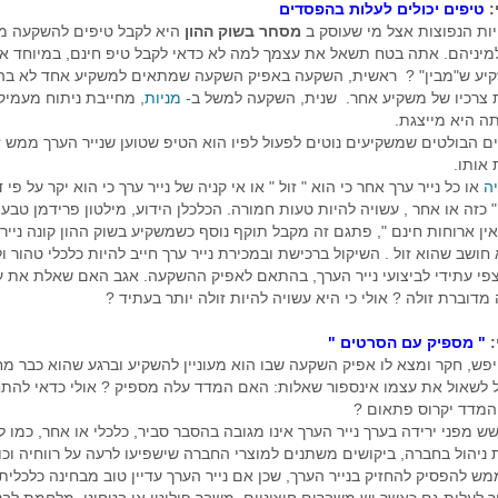
:
טיפים יכולים לעלות בהפסדים
ות הנפוצות אצל מי שעוסק ב
מסחר בשוק ההון
היא לקבל טיפים להשקעה מכ
מיניהם. אתה בטח תשאל את עצמך למה לא כדאי לקבל טיפ חינם, במיוחד א
יע ש"מבין" ? ראשית, השקעה באפיק השקעה שמתאים למשקיע אחד לא בה
צרכיו של משקיע אחר. שנית, השקעה למשל ב-
מניות
, מחייבת ניתוח מעמיק
ה היא מייצגת.
 הבולטים שמשקיעים נוטים לפעול לפיו הוא הטיפ שטוען שנייר הערך ממש ז
 אותו.
יה
או כל נייר ערך אחר כי הוא " זול " או אי קניה של נייר ערך כי הוא יקר על פי
 " כזה או אחר , עשויה להיות טעות חמורה. הכלכלן הידוע, מילטון פרידמן טבע
ין ארוחות חינם ", פתגם זה מקבל תוקף נוסף כשמשקיע בשוק ההון קונה נייר 
חושב שהוא זול . השיקול ברכישת ובמכירת נייר ערך חייב להיות כלכלי טהור 
צפי עתידי לביצועי נייר הערך, בהתאם לאפיק ההשקעה. אגב האם שאלת את 
מדוברת זולה ? אולי כי היא עשויה להיות זולה יותר בעתיד ?
:
" מספיק עם הסרטים "
ש, חקר ומצא לו אפיק השקעה שבו הוא מעוניין להשקיע וברגע שהוא כבר מחז
 לשאול את עצמו אינספור שאלות: האם המדד עלה מספיק ? אולי כדאי להת
המדד יקרוס פתאום ?
ש מפני ירידה בערך נייר הערך אינו מגובה בהסבר סביר, כלכלי או אחר, כמו ל
ניהול בחברה, ביקושים משתנים למוצרי החברה שישפיעו לרעה על רווחיה וכו',
ש להפסיק להחזיק בנייר הערך, שכן אם נייר הערך עדיין טוב מבחינה כלכלית, 