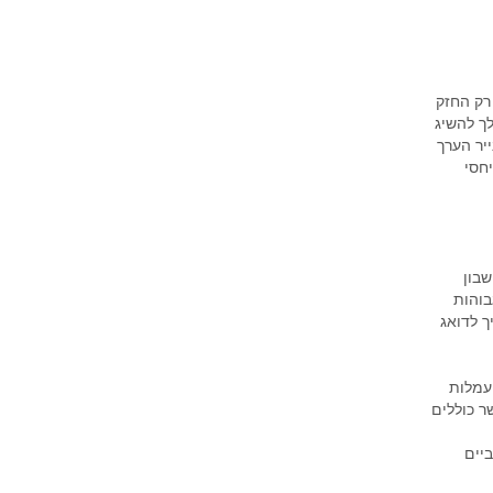
רק החזק
לך להשיג
ייר הערך
חסי
בון
בוהות
ך לדואג
עמלות
ר כוללים
יים