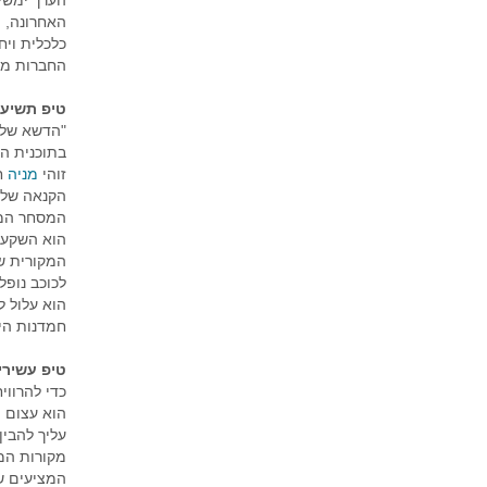
הערך ימשיך
האחרונה, 
כלכלית ויח
החברות ממ
טיפ תשיעי
"הדשא של ה
בתוכנית הש
זוהי
מניה
ח
הקנאה של 
המסחר המק
הוא השקעה
המקורית ש
לכוכב נופל
הוא עלול ל
חמדנות היא
טיפ עשירי
כדי להרווי
הוא עצום ו
עליך להבין
מקורות המ
המציעים של