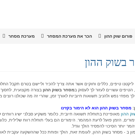
פורום שוק ההון
הכר את מערכת המסחר
מערכת מסחר
 בשוק ההון
ליקטנו טיפים, כללים וחוקים אשר אתה צריך להכיר וליישם בטרם תקבל החל
 הטיפים עשויים לעזור לך לעסוק ב
מסחר בשוק ההון
בצורה מקצועית, לחסוך 
לך מפחי נפש ולהניב תשואות חיוביות לאורך זמן, שהרי זה מה שכולנו רוצים מ
:
מסחר בשוק ההון הוא לא הימור בקזי
נו
ק ההון
מאופיינת בתוחלת תשואה חיובית, כלומר משקיע סבלני ישיג רווחים לא
ורים, הזמן פועל לרעת המהמר. הימורים הם בעלי תוחלת רווח שלילית, כלומ
ר יותר הסיכוי להפסיד הולך וגדל.
ון ב - מסחר בשוק ההון, לעומת זאת, הולך ופוחת ככל שההשקעה עקבית לאור