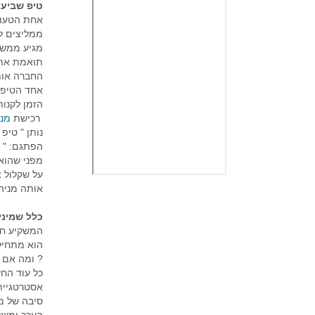
טיפ שביעי
אחת הטעוי
ממליצים ל
מגיע ממשק
תואמת את 
החברה אות
אחד הטיפים
הזמן לקנות
רכישת
מנ
נותן " טיפ
הפתגם: " א
מפני שהוא 
על שקלול 
אותה מניה 
כלל שמיני
המשקיע חיפ
הוא מתחיל
? ומה אם 
כל עוד החש
אסטרטגיית 
סיבה של ממ