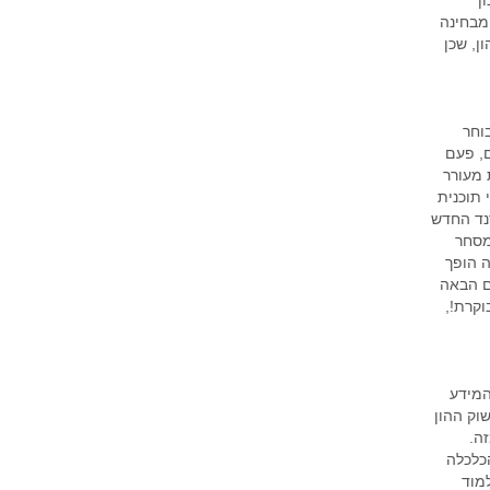
ן
מבחינה
ן, שכן
וחר
ם, פעם
מעורר
תוכנית
נד החדש
מסחר
ה הופך
ם הבאה
וקרת!,
המידע
וק ההון
ה.
הכלכלה
מוד