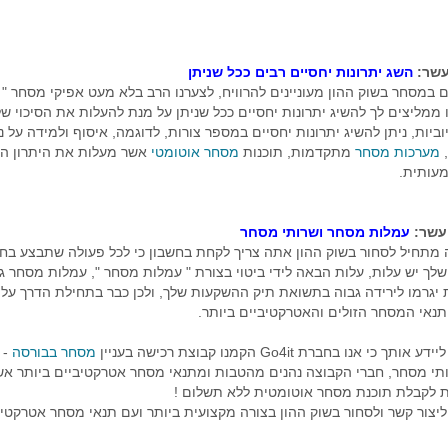
עשר:
השג יתרונות יחסיים רבים ככל שניתן
 במסחר בשוק ההון מעוניינים להרוויח, לצערנו הרב בלא מעט אפיקי מסחר " 
ו ממליצים לך להשיג יתרונות יחסיים ככל שניתן על מנת להעלות את הסיכוי ש
ביות, ניתן להשיג יתרונות יחסיים במספר צורות, לדוגמה, איסוף ולמידה על נ
,
מערכות מסחר
מתקדמות, תוכנות
מסחר אוטומטי
אשר מעלות את היתרון הי
עותית.
עשר:
עמלות מסחר ושרותי מסחר
מתחיל לסחור בשוק ההון אתה צריך לקחת בחשבון כי לכל פעולה שתבצע בחש
ך יש עלות, עלות הבאה לידי ביטוי בצורת " עמלות מסחר ", עמלות מסחר ג
יגרמו לירידה גבוה בתשואת תיק ההשקעות שלך, ולכן כבר בתחילת הדרך עלי
נאי המסחר הזולים והאטרקטיביים ביותר.
ך כי אנו בחברת Go4it הקמנו קבוצת רכישה בעניין
מסחר בבורסה
- 
תי מסחר, חברי הקבוצה נהנים מהטבות ומתנאי מסחר אטרקטיביים ביותר אש
 לקבלת תוכנת מסחר אוטומטית ללא תשלום !
ליצור קשר ולסחור בשוק ההון בצורה מקצועית ביותר ועם תנאי מסחר אטרקטיב