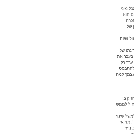
ל מיני
ם הוא
כרח
 של
ול ושזה
 דעתו של
 בעבר את
ערך רק
ולהתבסס
עצמך למה
יק בו
חיל לממש
משל שינוי
 אזי אין
נייר