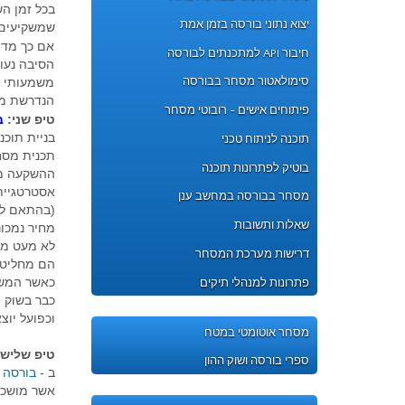
בכל זמן ה
יצוא נתוני בורסה בזמן אמת
שמשקיעים ל
אם כך מדו
חיבור API למתכנתים לבורסה
הסיבה נעו
סימולאטור מסחר בבורסה
משמעותי ו
הנדרשת מא
פיתוחים אישים - רובוטי מסחר
טיפ שני:
ב
בניית תוכ
תוכנה לניתוח טכני
תכנית מסח
בוטיק לפתרונות תוכנה
ההשקעה מת
אסטרטגיית
מסחר בבורסה במחשב ענן
(בהתאם למא
שאלות ותשובות
מחיר נמכור
לא מעט מ
דרישות מערכת המסחר
הם מחליטי
כאשר המשק
פתרונות למנהלי תיקים
כבר בשוק ה
וכפועל יוצ
מסחר אוטומטי במטח
טיפ שלישי
ספרי בורסה ושוק ההון
ב -
בורסה
אשר מושכי