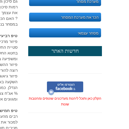
גם סיכון 
מערכת מסחר
רמות סיכון
את עצמך ת
הכר את מערכת המסחר
? האם הכס
במסחר בניי
מסחר עצמאי
טיפ רביעי:
פיזור מרכי
סטיית התקן
חדשות האתר
בחטא החלו
ומשפיעה בא
פיזור ההש
רוצה להורי
הנדלן. כמו
% אג"ח צמו
הקלק כאן ותוכל ליהנות מעדכונים שוטפים ומהטבות
ומגוונים א
שונות
טיפ חמישי
רבים מהעו
חדש - קבוצת רכישה לביצוע מסחר
למכור את נ
בבורסה בחו"ל - תנאים אטרקטיביים
מניבים תשו