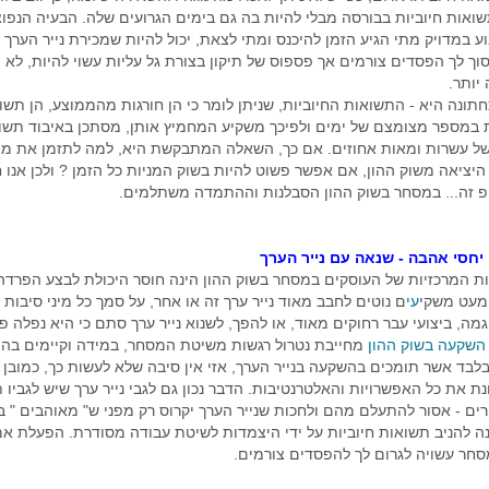
ואות חיוביות בבורסה מבלי להיות בה גם בימים הגרועים שלה. הבעיה הנפו
ע במדויק מתי הגיע הזמן להיכנס ומתי לצאת, יכול להיות שמכירת נייר הערך ל
וך לך הפסדים צורמים אך פספוס של תיקון בצורת גל עליות עשוי להיות, לא 
יותר.
ונה היא - התשואות החיוביות, שניתן לומר כי הן חורגות מהממוצע, הן תשו
במספר מצומצם של ימים ולפיכך משקיע המחמיץ אותן, מסתכן באיבוד תשו
של עשרות ומאות אחוזים. אם כך, השאלה המתבקשת היא, למה לתזמן את מו
היציאה משוק ההון, אם אפשר פשוט להיות בשוק המניות כל הזמן ? ולכן אנו ח
פ זה... במסחר בשוק ההון הסבלנות וההתמדה משתלמים.
יחסי אהבה - שנאה עם נייר הערך
ת המרכזיות של העוסקים במסחר בשוק ההון הינה חוסר היכולת לבצע הפרדה 
 מעט משקי
עי
ם נוטים לחבב מאוד נייר ערך זה או אחר, על סמך כל מיני סיבות 
וגמה, ביצועי עבר רחוקים מאוד, או להפך, לשנוא נייר ערך סתם כי היא נפלה פ
השקעה בשוק ההון
מחייבת נטרול רגשות משיטת המסחר, במידה וקיימים בהוו
לבד אשר תומכים בהשקעה בנייר הערך, אזי אין סיבה שלא לעשות כך, כמובן 
 את כל האפשרויות והאלטרנטיבות. הדבר נכון גם לגבי נייר ערך שיש לגביו ת
ים - אסור להתעלם מהם ולחכות שנייר הערך יקרוס רק מפני ש" מאוהבים " בו.
ה להניב תשואות חיוביות על ידי היצמדות לשיטת עבודה מסודרת. הפעלת אמ
חר עשויה לגרום לך להפסדים צורמים.