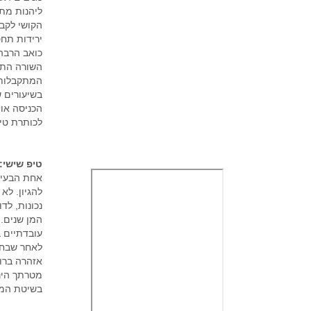
במיוחד - לפרטים והצטרפות
צור קשר
ליהנות מתש
הקושי לקבו
ירידות תחס
כואב הרבה 
מסלולי מסחר בבורסה בישראל - תנאים
השורה התחת
אטרקטיביים במיוחד -
צור קשר
המתקבלות 
בשיעורים 
הכניסה או 
לקבלת מידע נוסף אודות מערכות מסחר
לכותרת טי
אוטומטי, מסחר בבורסה בארץ ובחול ועוד
0522963563 go4it@017.net.il
טיפ שישי:
אחת הבעיו
למעבר לזירת הפורומים
לחץ כאן
להגיון. לא
נכונות, לד
המן שנים.
עובדתיים ב
לאחר שבחנת
אזהרה ברור
מטרתך הינ
בשיטת המס