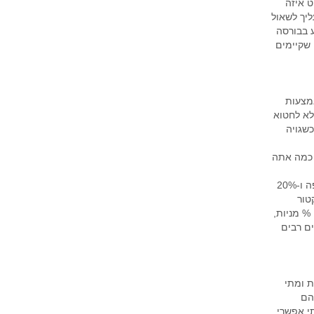
ט איזה
ליך לשאול
 בבורסה
שקיימים
אמצעות
לא לחטוא
שגויה
 כמה אתה
פיזור גיאוגרפי, לדוגמה, 50% השקעה בשוק ההון המקומי, 30% השקעה בשווקים באירופה ו-20%
לדוגמה, 50% בסקטור האנרגיה ו- 50% בסקטור
 % מניות,
ים רבים
ת ומתי
הם
י אפשרי