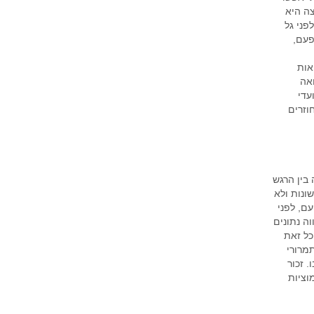
צה היא
פני גל
פעם,
אות
אה
עדי
וזרים
בין הרגש
שונות ולא
עם, לפני
ה נתונים
כל זאת
מרורי
 זכור
וציות