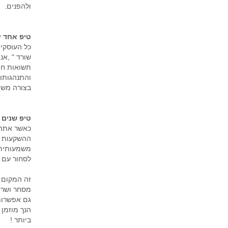
ולהפנים.
טיפ אחד 
כל העוסקים
שורד " ,אנ
תשואות חיו
והתנהגותו
בצורה משמ
טיפ שנים 
כאשר אתה 
ההשקעות של
משמעותית 
לסחור עם ת
זה המקום ליידע אות
מסחר ושרו
גם אפשרות
הנך מוזמן 
ביותר !