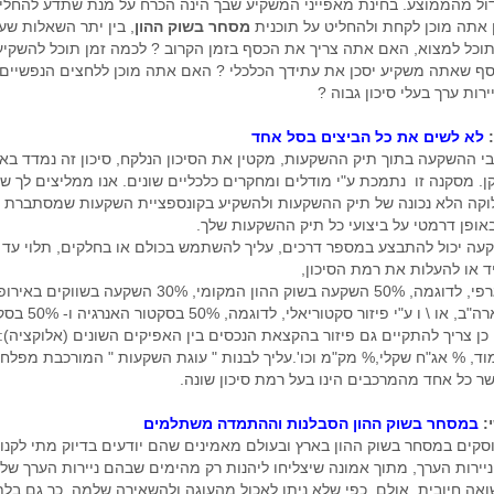
גדול מהממוצע. בחינת מאפייני המשקיע שבך הינה הכרח על מנת שתדע להחלי
 אתה מוכן לקחת ולהחליט על תוכנית
מסחר בשוק ההון
, בין יתר השאלות שע
וכל למצוא, האם אתה צריך את הכסף בזמן הקרוב ? לכמה זמן תוכל להשקיע
ף שאתה משקיע יסכן את עתידך הכלכלי ? האם אתה מוכן ללחצים הנפשיים 
רות ערך בעלי סיכון גבוה ?
לא לשים את כל הביצים בסל אחד
בי ההשקעה בתוך תיק ההשקעות, מקטין את הסיכון הנלקח, סיכון זה נמדד ב
. מסקנה זו נתמכת ע"י מודלים ומחקרים כלכליים שונים. אנו ממליצים לך ש
קה הלא נכונה של תיק ההשקעות ולהשקיע בקונספציית השקעות שמסתברת כ
ופן דרמטי על ביצועי כל תיק ההשקעות שלך.
קעה יכול להתבצע במספר דרכים, עליך להשתמש בכולם או בחלקים, תלוי עד
ד או להעלות את רמת הסיכון,
השקעה בארה"ב, או \ ו ע"י פיזור סקטוריאלי, 
 כן צריך להתקיים גם פיזור בהקצאת הנכסים בין האפיקים השונים (אלוקציה):
ד, % אג"ח שקלי,% מק"מ וכו'.עליך לבנות " עוגת השקעות " המורכבת מפלח
שר כל אחד מהמרכבים הינו בעל רמת סיכון שונה.
:
במסחר בשוק ההון הסבלנות וההתמדה משתלמים
סקים במסחר בשוק ההון בארץ ובעולם מאמינים שהם יודעים בדיוק מתי לקנו
יירות הערך, מתוך אמונה שיצליחו ליהנות רק מהימים שבהם ניירות הערך של
אה חיובית. אולם, כפי שלא ניתן לאכול מהעוגה ולהשאירה שלמה, כך גם בלת