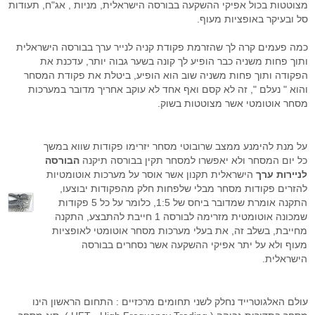
סימולטור מסחר Go4iTrainer
מדריכים מצולמים
מסחר עצמאי
מדדי בורסה עולמיים
מסחר אוטומטי לרצף
קורס פיתוח ובדיקת אסטרטגיות
מצוטטות בכול אפיקי ההשקעה בבורסה הישראלית, מניות , אג"ח, תעודות
סל ובעיקר באופציות מעוף.
שאלות נפוצות
מסחר בבורסה
מערכת מידע וציטוטים Go4iTicker
פלטפורמת הממשק הראשית
קורס מטח לסוחרים בזמן אמת
מסחר אוטומטי באופציות מעו"ף
כמה פעמים קרה לך שהזרמת פקודת קניה לנייר ערך בבורסה הישראלית
חיבור API למתכנתים לבורסה
מערכת מסחר OrderNet 2
מסחר בבורסה
מסחר בבורסה
סטופ לוס אוטומטי
פלטפורמת הממשק הראשית
ותוך פחות משניה כבר הופיע לך קונה בשער גבוה יותר, עדכנת את
הפקודה ותוך פחות משניה שוב הוא הופיע, ביטלת את פקודת המסחר
API לתכנות למעו"ף
מערכות מסחר
טייק פרופיט אוטומטי
מסחר בבורסה האמריקאית
מסחר אוטומטי בבורסה בחול
סטופ לוס אוטומטי באופציות מעוף
והוא " נעלם ", זה לא קסם ואף אחד לא עוקב אחריך מדובר במערכות
מסחר אוטומטי אשר מצוטטות בשוק.
API למתכנתים לרצף
חוזים עתידיים
מסחר בוול סטריט
פקודות מונחי שעון
טריילינג סטופ אוטומטי באופציות
ניהול תיקים
אינדיקטורים
טייק פרופיט אוטומטי במעוף
על מנת להימנע ממצב שרובוטי מסחר יזרימו פקודות שווא במשך
כל יום המסחר ולא יאפשרו למסחר תקין בבורסה תיקנה
הבורסה
פקודות עוקבות באופציות מעוף
לניירות ערך
הישראלית תקנון אשר אוסר על מערכות אוטומטיות
להזרים פקודות מסחר מבלי שלפחות חלק מהפקודות יבוצעו,
כניסה אוטומטית לפוזיציה במעוף
התקנה אומרת שמדובר ביחס של 1:5, כלומר על כל 5 פקודות
שמכונה אוטומטית מזרימה לבורסה 1 חייבת להתבצע, התקנה
מסחר אוטומטי בחוזים
מחייבת, בשלב זה, את בעלי מערכות מסחר אוטומטי לאופציות
מעוף ולא על יתר אפיקי ההשקעה אשר נסחרים בבורסה
אסטרטגיות מסחר אוטומטי במעוף
הישראלית.
פיתוח אינדיקטורים אישיים
עולם האלגוטרייד נחלק לשני תחומים מרכזיים : התחום הראשון הינו
פקודות מונחי שעון