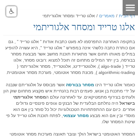
דף הבית
/
מאמרים
/
אלגו טרייד ומסחר אלגוריתמי
אלגו טרייד ומסחר אלגוריתמי
דף הבית
אודות
בתקופה האחרונה התפרסמו לא מעט כתבות אודות " אלגו טרייד " , גם
אם כותרת כתבה כלשהי אינה במפורש " אלגו טרייד ", היא עשויה להופיע
מאמרים
אודות האתר
במילים מאותו תחום אשר מתארות תוכנת מחשב אשר מבצעת מסחר
בבורסה, בין יתר המילים מתחום זה תוכל למצוא :רובוט מסחר, אלגו
אודות חברת GO4IT
כלים לסוחר
מאמרים שוק ההון
טרייד ( algo-trade ), אלגוטריידינג, אלגוטרייד, מסחר אלגוריתמי (
algorithmic-trading ), מכונת מסחר אוטומטי, מערכת מסחר אוטומטית.
מונחי שוק ההון
כלים לסוחר
פורום שוק ההון
הסיכון במסחר בבורסה
כאמור אלגו טרייד הינו
מסחר בבורסה
אשר מבוסס על אלגוריתם שנבנה
לוח ארועים
פורום אופציות מעוף
נתונים כלכליים
כלים למסחר בישראל
הכר את מערכת המסחר
על ידי מתכנת בן אנוש, פעמים רבות בהנחיית איש מקצוע מתחום שוק הון
ולעתים בצירוף מתמטיקאים. עד לאחרונה עולם ה
מסחר אלגוריתמי
תקנון האתר
פורום ניתוח טכני
מערכת מסחר
כלים למסחר בחול
הכר את מערכת המסחר
מחשבון המרת מטבעות
בישראל
היה נחלתם הבלעדית של הבנקים וגופים פיננסיים גדולים
אחרים. כיום עם ההתפתחויות הטכנולוגיות יכול כל סוחר בין אם הוא
דרושים
פורום מטח
מערכת מסחר FMR
מסחר אוטומטי
כלים לתחזוקת המחשב
סרטוני הדרכה - לשוניות המערכת
יומן אירועים כלכליים עולמי - יומי
מוסדי ובין אם הוא מבצע
מסחר עצמאי
, לפתח תוכנת אלגו טרייד על פי
שיטת המסחר שלו.
הטכנולוגיה
מחשבון פיבוט
קישורים שימושיים
פורום מסחר אוטומטי
סרטוני הדרכה כלליים
מערכת מסחר אוטומטי GO4IT
מסחר עצמאי בבורסה
מסחר אוטומטי במטח
המסחר האוטומטי בישראל הולך וצובר תאוצה מערכות מסחר אוטומטי