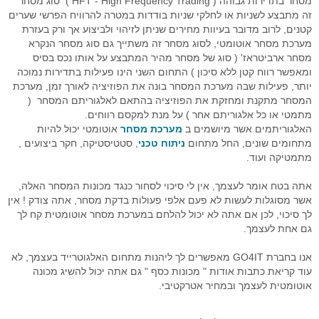
מסחר בתדירות גבוהה ( HFT - High Frequency Trading ) סוג מסחר
זה מתבצע לשניות או לחלקי שניות בודדות במטרה להרוויח הפרשי שערים
רובוט מסחר
קטנים, לרוב מדובר בעיוות מחירים שניתן לזיהוי ולביצוע אך ורק בעזרת
מערכת מסחר אוטומטי, לסוג מסחר זה משתייך גם סוג מסחר הנקרא
מסחר אוטומטי בהתניית התשואה
מסחר ארביטראז' ( סוג של מסחר מהיר המתבצע על אותו נכס בסיס
ומאפשר רווח קטן ללא סיכון ) התחום השני הינו פעילות בתדירות נמוכה
יצוא נתוני זמן אמת
יותר, פעילות שבה מערכת המסחר בונה את הפוזיציה לאורך זמן, מערכת
המסחר מתקנת ומחזקת את הפוזיציה בהתאם לאלגוריתם המסחר (
סימולאטור מסחר בבורסה
מתמטי או כל אלגוריתם אחר ) על מנת למקסם רווחים.
האלגוריתמים אשר מיושמים ב
מערכת מסחר
אוטומטי יכול להיות
פיתוחים אישים - רובוטי מסחר
מתחומים שונים, החל מתחום
ניתוח טכני
, סטטיסטיקה, חקר ביצועים ,
מתמטיקה ועוד.
תוכנה לניתוח טכני
אתה בטח אומר לעצמך, אין לי סיכוי לסחור כנגד מכונות המסחר האלה,
בוטיק לפתרונות תוכנה
אשר מסוגלות לעשות לא פעם אלפי פעולות בדקת מסחר, אתה צודק ! אין
לך סיכוי, לכן אם אתה לא יכול להלחם במערכת מסחר אוטומטית קח לך
מסחר בבורסה במחשב ענן
גם אחת לעצמך.
שאלות ותשובות
אנו בחברת GO4IT מאפשרים לך ליהנות מתחום האלגוטרייד בעצמך, לא
עוד קריאת כתבות אודות " מכונות כסף " גם אתה יכול להשיג מכונה
דרישות מערכת המסחר
אוטומטית לעצמך ובמחיר אטרקטיבי.
פתרונות למנהלי תיקים