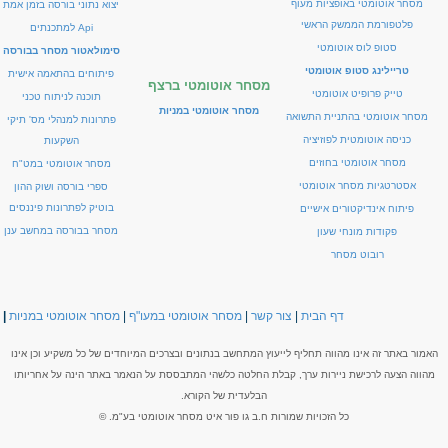
מסחר אוטומטי באופציות מעוף
יצוא נתוני בורסה בזמן אמת
פלטפורמת הממשק הראשי
Api למתכנתים
סטופ לוס אוטומטי
סימולאטור מסחר בבורסה
טריילינג סטופ אוטומטי
פיתוחים בהתאמה אישית
מסחר אוטומטי ברצף
טייק פרופיט אוטומטי
תוכנה לניתוח טכני
מסחר אוטומטי במניות
מסחר אוטומטי בהתניית התשואה
פתרונות למנהלי מס' תיקי
כניסה אוטומטית לפוזיציה
השקעות
מסחר אוטומטי בחוזים
מסחר אוטומטי במט"ח
אסטרטגיות מסחר אוטומטי
ספרי בורסה ושוק ההון
בוטיק לפתרונות פיננסים
פיתוח אינדיקטורים אישיים
מסחר בבורסה במחשב ענן
פקודות מונחי שעון
רובוט מסחר
דף הבית
|
צור קשר
|
מסחר אוטומטי במעו"ף
|
מסחר אוטומטי במניות
|
האמור באתר זה אינו מהווה תחליף לייעוץ המתחשב בנתונים ובצרכים המיוחדים של כל משקיע וכן אינו
מהווה הצעה לרכישת ניירות ערך, קבלת החלטה כלשהי המתבססת על הנאמר באתר הינה על אחריותו
הבלעדית של הקורא.
כל הזכויות שמורות ח.ב גו פור איט מסחר אוטומטי בע"מ. ©