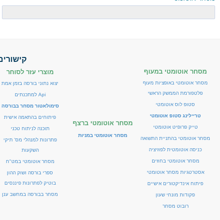
רובוט מסחר
מסחר אוטומטי בהתניית התשואה
יצוא נתוני זמן אמת
קישורים
מסחר אוטומטי במעוף
מוצרי עזר לסוחר
סימולאטור מסחר בבורסה
מסחר אוטומטי באופציות מעוף
יצוא נתוני בורסה בזמן אמת
פלטפורמת הממשק הראשי
פיתוחים אישים - רובוטי מסחר
Api למתכנתים
סטופ לוס אוטומטי
סימולאטור מסחר בבורסה
תוכנה לניתוח טכני
טריילינג סטופ אוטומטי
פיתוחים בהתאמה אישית
מסחר אוטומטי ברצף
טייק פרופיט אוטומטי
תוכנה לניתוח טכני
בוטיק לפתרונות תוכנה
מסחר אוטומטי במניות
מסחר אוטומטי בהתניית התשואה
פתרונות למנהלי מס' תיקי
כניסה אוטומטית לפוזיציה
השקעות
מסחר בבורסה במחשב ענן
מסחר אוטומטי בחוזים
מסחר אוטומטי במט"ח
שאלות ותשובות
אסטרטגיות מסחר אוטומטי
ספרי בורסה ושוק ההון
בוטיק לפתרונות פיננסים
פיתוח אינדיקטורים אישיים
דרישות מערכת המסחר
מסחר בבורסה במחשב ענן
פקודות מונחי שעון
רובוט מסחר
פתרונות למנהלי תיקים