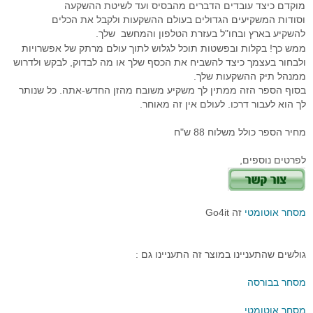
סימולטור מסחר Go4iTrainer
מדריכים מצולמים
מסחר עצמאי
מדדי בורסה עולמיים
מסחר אוטומטי לרצף
קורס פיתוח ובדיקת אסטרטגיות
מוקדם כיצד עובדים הדברים מהבסיס ועד לשיטת ההשקעה
וסודות המשקיעים הגדולים בעולם ההשקעות ולקבל את הכלים
שאלות נפוצות
מסחר בבורסה
מערכת מידע וציטוטים Go4iTicker
פלטפורמת הממשק הראשית
קורס מטח לסוחרים בזמן אמת
מסחר אוטומטי באופציות מעו"ף
להשקיע בארץ ובחו"ל בעזרת הטלפון והמחשב שלך.
ממש כך! בקלות ובפשטות תוכל לגלוש לתוך עולם מרתק של אפשרויות
חיבור API למתכנתים לבורסה
מערכת מסחר OrderNet 2
מסחר בבורסה
מסחר בבורסה
סטופ לוס אוטומטי
פלטפורמת הממשק הראשית
ולבחור בעצמך כיצד להשביח את הכסף שלך או מה לבדוק, לבקש ולדרוש
ממנהל תיק ההשקעות שלך.
API לתכנות למעו"ף
מערכות מסחר
טייק פרופיט אוטומטי
מסחר בבורסה האמריקאית
מסחר אוטומטי בבורסה בחול
סטופ לוס אוטומטי באופציות מעוף
בסוף הספר הזה ממתין לך משקיע משובח מהזן החדש-אתה. כל שנותר
לך הוא לעבור דרכו. לעולם אין זה מאוחר.
API למתכנתים לרצף
חוזים עתידיים
מסחר בוול סטריט
פקודות מונחי שעון
טריילינג סטופ אוטומטי באופציות
מחיר הספר כולל משלוח 88 ש"ח
ניהול תיקים
אינדיקטורים
טייק פרופיט אוטומטי במעוף
לפרטים נוספים,
פקודות עוקבות באופציות מעוף
כניסה אוטומטית לפוזיציה במעוף
מסחר אוטומטי
זה Go4it
מסחר אוטומטי בחוזים
אסטרטגיות מסחר אוטומטי במעוף
גולשים שהתעניינו במוצר זה התעניינו גם :
פיתוח אינדיקטורים אישיים
מסחר בבורסה
פקודות מונחי שעון
מסחר אוטומטי