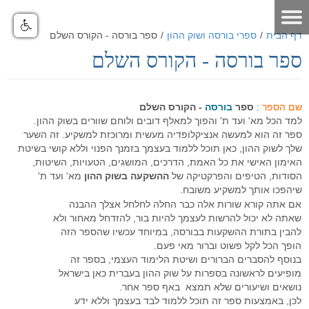
דף הבית
/
ספרי בורסה ושוק ההון
/
ספר בורסה - הקורס השלם
ספר בורסה - הקורס השלם
דף הבית
אודות
שם הספר
:
ספר
בורסה
- הקורס השלם
מאמרים
אודות האתר
למד הכל מא' ועד ת' והפוך למאלף דובים ולוחם שוורים בשוק ההון.
ספר זה הוא למעשה אנציקלופדיה מעשית ומרוכזת למשקיע. זה השער
אודות חברת GO4IT
כלים לסוחר
מאמרים שוק ההון
שלך לשוק ההון, כאן תוכל ללמוד בעצמך בזמנך הפנוי וללא קושי בשיטת
האימון האישי את כל האמת, הדרכים, המושגים, הטעויות, השיטות,
מונחי שוק ההון
כלים לסוחר
פורום שוק ההון
הסיכון במסחר בבורסה
הסודות, הטיפים והפרקטיקה של
ההשקעה בשוק ההון
מא' ועד ת'
שיהפכו אותך למשקיע משובח.
לוח ארועים
פורום אופציות מעוף
נתונים כלכליים
כלים למסחר בישראל
הכר את מערכת המסחר
אם אתה קורא שורות אלה כבר החלה לחלחל אצלך ההבנה
שאתה לא יכול להרשות לעצמך להיות בור, להזדחל מאחור ולא
תקנון האתר
פורום ניתוח טכני
מערכת מסחר
כלים למסחר בחול
הכר את מערכת המסחר
מחשבון המרת מטבעות
להבין בתורת ההשקעות בבורסה, במיוחד עכשיו שהספר הזה
הופך הכל לקל פשוט וברור מאי פעם.
דרושים
פורום מטח
מערכת מסחר FMR
מסחר אוטומטי
כלים לתחזוקת המחשב
סרטוני הדרכה - לשוניות המערכת
יומן אירועים כלכליים עולמי - יומי
בנוסף להסברים הברורים ושיטת הלימוד העצמי, בספר זה
מופיעים לראשונה בספרות על שוק ההון בעברית כאן בישראל
הטכנולוגיה
מחשבון פיבוט
קישורים שימושיים
פורום מסחר אוטומטי
סרטוני הדרכה כלליים
מערכת מסחר אוטומטי GO4IT
מסחר עצמאי בבורסה
מסחר אוטומטי במטח
נושאים ושיעורים שלא תמצא באף ספר אחר.
לכן, באמצעות ספר זה תוכל ללמוד לבד בעצמך וללא ידע