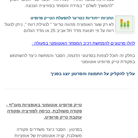
סימולטור מסחר Go4iTrainer
מדריכים מצולמים
מסחר עצמאי
מדדי בורסה עולמיים
מסחר אוטומטי לרצף
קורס פיתוח ובדיקת אסטרטגיות
"להמשיך לשלם " במידה והסוחר בפוזיציה הנכונה.
שאלות נפוצות
מסחר בבורסה
מערכת מידע וציטוטים Go4iTicker
פלטפורמת הממשק הראשית
קורס מטח לסוחרים בזמן אמת
מסחר אוטומטי באופציות מעו"ף
התניות ייחודיות כטריגר להפעלת הטייק פרופיט
לא רק שער האופציה מהווה טריגר " לנעילת רווח ", ניתן לנעול
חיבור API למתכנתים לבורסה
מערכת מסחר OrderNet 2
מסחר בבורסה
מסחר בבורסה
סטופ לוס אוטומטי
פלטפורמת הממשק הראשית
רווח על פי תנועת מדד תל אביב 25 או מדד הגלום.
API לתכנות למעו"ף
מערכות מסחר
טייק פרופיט אוטומטי
מסחר בבורסה האמריקאית
מסחר אוטומטי בבורסה בחול
סטופ לוס אוטומטי באופציות מעוף
להלן סרטונים להמחשת רכיב המסחר האוטומטי בפעולה :
API למתכנתים לרצף
חוזים עתידיים
מסחר בוול סטריט
פקודות מונחי שעון
טריילינג סטופ אוטומטי באופציות
בחלק זה תוכל לצפות בסרטוני הדגמה, הסבר והמחשה כיצד להשתמש
בפקודת טייק פרופיט אוטומטי
ניהול תיקים
אינדיקטורים
טייק פרופיט אוטומטי במעוף
עליך להקליק על התמונה והסרטון יוצג בפניך
פקודות עוקבות באופציות מעוף
כניסה אוטומטית לפוזיציה במעוף
מסחר אוטומטי בחוזים
טייק פרופיט אוטומטי באופציות מעו"ף -
פקודה משולבת, כניסה לפוזיציה ופקודה
אסטרטגיות מסחר אוטומטי במעוף
עוקבת טייק פרופיט.
פיתוח אינדיקטורים אישיים
בסרטון : הסבר כיצד משדרים פקודה
משולבת, קניה אוטומטית של אופציות
פקודות מונחי שעון