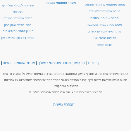
מסחר אוטומטי במניות
מסחר אוטומטי בהתניית התשואה
פתרונות למנהלי מס' תיקי
כניסה אוטומטית לפוזיציה
השקעות
מסחר אוטומטי בחוזים
מסחר אוטומטי במט"ח
אסטרטגיות מסחר אוטומטי
ספרי בורסה ושוק ההון
בוטיק לפתרונות פיננסים
פיתוח אינדיקטורים אישיים
מסחר בבורסה במחשב ענן
פקודות מונחי שעון
רובוט מסחר
דף הבית
|
צור קשר
|
מסחר אוטומטי במעו"ף
|
מסחר אוטומטי במניות
|
האמור באתר זה אינו מהווה תחליף לייעוץ המתחשב בנתונים ובצרכים המיוחדים של כל משקיע וכן אינו
מהווה הצעה לרכישת ניירות ערך, קבלת החלטה כלשהי המתבססת על הנאמר באתר הינה על אחריותו
הבלעדית של הקורא.
כל הזכויות שמורות ח.ב גו פור איט מסחר אוטומטי בע"מ. ©
הצהרת נגישות