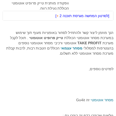
וופקודה מותנית טייק פרופיט אוטומטי
הכוללת נעילת רווח.
רובוט מסחר
[
לסרטון המחשה מגרסת תוכנה 2
+
]
מסחר אוטומטי בהתניית התשואה
מסרטון זה תוכל להתרשם בדוגמא נוספת כיצד רכיב הטייק פרופיט
יצוא נתוני זמן אמת
פועל.
הנך מוזמן ליצור קשר ולהתחיל לסחור באופציות מעוף תוך שימוש
במערכת מסחר אוטומטי הכוללת
טייק פרופיט אוטומטי
. תוכל לקבל
סימולאטור מסחר בבורסה
מערכת
TAKE PROFIT
אוטומטי ורכיבי מסחר אוטומטי נוספים
בהצטרפות למסלולי
מסחר עצמאי
הכוללים הטבות רבות, לרבות קבלת
פיתוחים אישים - רובוטי מסחר
מערכת מסחר אוטומטי ללא תשלום.
תוכנה לניתוח טכני
לפרטים נוספים,
בוטיק לפתרונות תוכנה
מסחר בבורסה במחשב ענן
שאלות ותשובות
מסחר אוטומטי
זה Go4it
דרישות מערכת המסחר
פתרונות למנהלי תיקים
גולשים שביקרו בדף זה ביקרו גם :