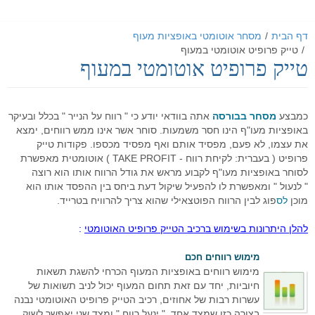
דף הבית
/
מסחר אוטומטי באופציות מעוף
/
טייק פרופיט אוטומטי במעוף
דף הבית
טייק פרופיט אוטומטי במעוף
אודות
כמבצע
מסחר בבורסה
אתה בוודאי יודע כי " רווח על הנייר " בכלל ובעיקר
מאמרים
אודות האתר
באופציות מעו"ף הינו חסר משמעות. סוחר אשר אינו ממש רווחים, ימצא
את עצמו, לא פעם, מפסיד אותם ואף מפסיד מכספו. פקודות טייק
אודות חברת GO4IT
כלים לסוחר
מאמרים שוק ההון
פרופיט ( בעברית: לקיחת רווח - TAKE PROFIT ) אוטומטית מאפשרת
לסוחר באופציות מעו"ף לקבוע מראש את גודל הרווח אותו הוא רוצה
מונחי שוק ההון
כלים לסוחר
פורום שוק ההון
הסיכון במסחר בבורסה
" לנעול " ומאפשרת לו להפעיל שיקול דעת ביחס בין ההפסד אותו הוא
מוכן
לס
פוג לבין הרווח הפוטצאילי שהוא צריך להרוויח בטרייד.
לוח ארועים
פורום אופציות מעוף
נתונים כלכליים
כלים למסחר בישראל
הכר את מערכת המסחר
להלן היתרונות בשימוש ברכיב הטייק פרופיט האוטומטי
:
תקנון האתר
פורום ניתוח טכני
מערכת מסחר
כלים למסחר בחול
הכר את מערכת המסחר
מחשבון המרת מטבעות
מימוש רווחים חכם
דרושים
פורום מטח
מערכת מסחר FMR
מסחר אוטומטי
כלים לתחזוקת המחשב
סרטוני הדרכה - לשוניות המערכת
יומן אירועים כלכליים עולמי - יומי
מימוש רווחים באופציות המעוף הכרחי להשגת תשאות
חיוביות, יחד עם זאת תחום המעוף יכול לניב תשואות של
הטכנולוגיה
מחשבון פיבוט
קישורים שימושיים
פורום מסחר אוטומטי
סרטוני הדרכה כלליים
מערכת מסחר אוטומטי GO4IT
מסחר עצמאי בבורסה
מסחר אוטומטי במטח
עשרות רבות של אחוזים, רכיב הטייק פרופיט האוטומטי נבנה
בצורה כזו שמצד אחד, " ינעל רווח " ומצד שני יאפשר לשוק