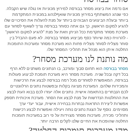
אם נדמה את ביצוע מסחר בבורסה למירוץ מכוניות אז נגלה שיש הקבלה.
כפי שנהג המשתתף במירוץ מכוניות שואףלנהוג במכונית המתקדמת
ביותר ובעלת הביצועים הגבוהים ביותר על מנת להעלות את הסיכויים שלו
להגיע למקום הראשון, כך גם אתה כסוחר בבורסה צריך לשאוף לסחור עם
מערכת מסחר מתקדמת ככל הניתן וזאת על מנת "להגיע למקום הראשון"
- להרוויח כמה שיותר כסף מביצוע מסחר בבורסה. לא פעם ההבדל בין
סוחר מצליח לסוחר מצליח פחות הוא מערכת מסחר ומערכות התומכות
החלטה איתן הוא מנהל את תהליכי המסחר שלו.
מה נותנת לנו מערכת מסחר?
מסחר בבורסה
הוא תחום סבוך ומורכב, בו הנתונים משתנים ללא הרף
בכל דקה ובכל שניה. מערכת מסחר היא מערכת תומכת לביצוע פעולות
בבורסה, המאפשרת לסוחרים מכל רמה בבורסה לבצע את הרכישות
והמכירות שלהם. המערכת מציגה בקלות ובפשטות נתונים הרלוונטיים
לכם הנבחרים בהתאמה אישית. נתונים אלה יעזרו לכם בבוא העת לבצע
את ההחלטות הנדרשות על מנת לבצע את הסחר. מערכת איכותית תספק
אפשרות ליצירת התראות נבחרות בבחירה אישית, עבור יעדי ערך
מסוימים. נוסף על הצגת נתונים נוחה ויעילה ואפשרות לבצע רכישות
ותהליכי מכירה, מערכות מסחר מצוידות על פי רוב במערכות תומכות
החלטה שהופכות את החיים שלנו לקלים הרבה יותר.
מהן מערכות תומכות החלטה?