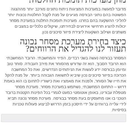
מדובר למעשה במערכות המציגות ניתוח נתונים מורכב יותר מההצגה
הפשוטה בהם נתוני הבורסה מגיעים על מנת לקבל החלטות נכונות יותר
להליכי ההשקעה בהם בחרנו. מערכות תומכות החלטה במערכת מסחר
יכולות להציג תרחישי אירועים לבחירתנו, שיקולים כלכליים במצבים
משתנים ושילוב השקעות ליצירת פיזור סיכונים נכון.
כיצד בחירת מערכת מסחר נכונה
תעזור לנו להגדיל את הרווחים?
המסחר בבורסה נעשה בשני רבדים, הפיזי והמחשבתי. הרובד המחשבתי
הוא הרובד הסבוך, הוא זה שדורש מהסוחר את מירב העבודה. סוחר טוב
ומיומן בבורסה ידע לעשות את הניתוחים הנדרשים, ואת כל המחשבה
הכרוכה בפיזור סיכונים נכון שיביא לתשואה הגבוהה ביותר. על מנת להקל
את חייו של הסוחר, ולפנות את מאמציו ואת כישוריו לתחום בו הוא באמת
דרוש – התחום המחשבתי, נשתמש במערכת מסחר. מערכת מסחר
מטפלת עבורינו, באופן אוטומטי כמעט לגמרי בכל הפינות הקטנות ברובד
הטכני בו אנו מתעסקים בעת מסחר בבורסה. מערכת מסחר נכונה תביא
לידי עלייה ברווחים על ידי חיסכון בזמן הדרוש לביצוע פעולות טכניות
בסיסיות.