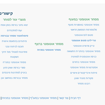
קישורים
מסחר אוטומטי במעוף
מוצרי עזר לסוחר
מסחר אוטומטי באופציות מעוף
יצוא נתוני בורסה בזמן אמת
פלטפורמת הממשק הראשי
Api למתכנתים
סטופ לוס אוטומטי
סימולאטור מסחר בבורסה
טריילינג סטופ אוטומטי
פיתוחים בהתאמה אישית
מסחר אוטומטי ברצף
טייק פרופיט אוטומטי
תוכנה לניתוח טכני
מסחר אוטומטי במניות
מסחר אוטומטי בהתניית התשואה
פתרונות למנהלי מס' תיקי
כניסה אוטומטית לפוזיציה
השקעות
מסחר אוטומטי בחוזים
מסחר אוטומטי במט"ח
אסטרטגיות מסחר אוטומטי
ספרי בורסה ושוק ההון
בוטיק לפתרונות פיננסים
פיתוח אינדיקטורים אישיים
מסחר בבורסה במחשב ענן
פקודות מונחי שעון
רובוט מסחר
דף הבית
|
צור קשר
|
מסחר אוטומטי במעו"ף
|
מסחר אוטומטי במניות
|