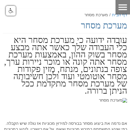
דף הבית
/
מערכת מסחר
מערכת מסחר
דף הבית
אודות
עובדה ידועה כי מערכת מסחר היא
כלי העבודה שלך כאשר אתה מבצע
מאמרים
אודות האתר
מסחר בשוק ההון, באמצעות מערכת
מסחר אתה קונה או מוכר ניירות ערך,
אודות חברת GO4IT
כלים לסוחר
מאמרים שוק ההון
צופה בנתונים, מנתח, מזין פקודות
מונחי שוק ההון
כלים לסוחר
פורום שוק ההון
הסיכון במסחר בבורסה
מסחר אוטומטי ועוד ולכן חשיבותה
של מערכת מסחר מתקדמת ככל
לוח ארועים
פורום אופציות מעוף
נתונים כלכליים
כלים למסחר בישראל
הכר את מערכת המסחר
הניתן ברורה.
תקנון האתר
פורום ניתוח טכני
מערכת מסחר
כלים למסחר בחול
הכר את מערכת המסחר
מחשבון המרת מטבעות
דרושים
פורום מטח
מערכת מסחר FMR
מסחר אוטומטי
כלים לתחזוקת המחשב
סרטוני הדרכה - לשוניות המערכת
יומן אירועים כלכליים עולמי - יומי
הטכנולוגיה
מחשבון פיבוט
קישורים שימושיים
פורום מסחר אוטומטי
סרטוני הדרכה כלליים
מערכת מסחר אוטומטי GO4IT
מסחר עצמאי בבורסה
מסחר אוטומטי במטח
אם נדמה את ביצוע מסחר בבורסה למירוץ מכוניות אז נגלה שיש הקבלה.
כפי שנהג המשתתף במירוץ מכוניות שואף, על אף כישוריו, לנהוג במכונית