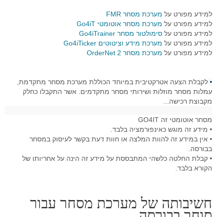
למידע מפורט על
מערכת מסחר FMR
רובוט מסחר
למידע מפורט על
מערכת מסחר אוטומטי Go4iT
למידע מפורט על
סימולטור מסחר Go4iTrainer
מסחר אוטומטי בהתניית התשואה
למידע מפורט על
מערכת מידע וציטוטים Go4iTicker
למידע מפורט על
מערכת מסחר OrderNet 2
יצוא נתוני זמן אמת
סימולאטור מסחר בבורסה
לקבלת הצעה אטרקטיבית במיוחד הכוללת מערכת מסחר מתקדמת,
•
עמלות מסחר מוזלות ושירותי מסחר מתקדמים. אשר התקבלו כחלק
פיתוחים אישים - רובוטי מסחר
מקבוצת רכישה...
תוכנה לניתוח טכני
מסחר אוטומטי זה GO4IT
• מידע זה מוגש כאינפורמציה בלבד.
בוטיק לפתרונות תוכנה
• אין במידע זה להוות המלצה או חוות דעת בקשר לעיסוק במסחר
בבורסה.
מסחר בבורסה במחשב ענן
• קבלת החלטה כלשהי המתבססת על מידע זה הינה על אחריותו של
הקורא בלבד.
שאלות ותשובות
דרישות מערכת המסחר
חשיבותה של מערכת מסחר עבור
פתרונות למנהלי תיקים
סוחר בבורסה