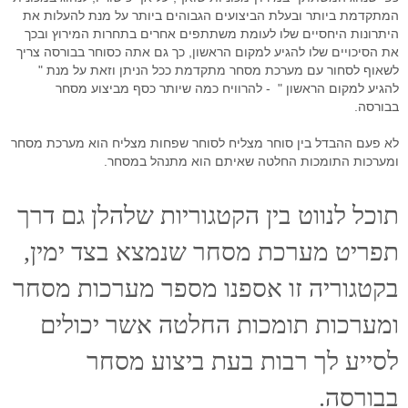
סימולטור מסחר Go4iTrainer
מדריכים מצולמים
מסחר עצמאי
מדדי בורסה עולמיים
מסחר אוטומטי לרצף
קורס פיתוח ובדיקת אסטרטגיות
המתקדמת ביותר ובעלת הביצועים הגבוהים ביותר על מנת להעלות את
היתרונות היחסיים שלו לעומת משתתפים אחרים בתחרות המירוץ ובכך
שאלות נפוצות
מסחר בבורסה
מערכת מידע וציטוטים Go4iTicker
פלטפורמת הממשק הראשית
קורס מטח לסוחרים בזמן אמת
מסחר אוטומטי באופציות מעו"ף
את הסיכויים שלו להגיע למקום הראשון, כך גם אתה כסוחר בבורסה צריך
לשאוף לסחור עם מערכת מסחר מתקדמת ככל הניתן וזאת על מנת "
חיבור API למתכנתים לבורסה
מערכת מסחר OrderNet 2
מסחר בבורסה
מסחר בבורסה
סטופ לוס אוטומטי
פלטפורמת הממשק הראשית
להגיע למקום הראשון " - להרוויח כמה שיותר כסף מביצוע מסחר
בבורסה.
API לתכנות למעו"ף
מערכות מסחר
טייק פרופיט אוטומטי
מסחר בבורסה האמריקאית
מסחר אוטומטי בבורסה בחול
סטופ לוס אוטומטי באופציות מעוף
לא פעם ההבדל בין סוחר מצליח לסוחר שפחות מצליח הוא מערכת מסחר
API למתכנתים לרצף
חוזים עתידיים
מסחר בוול סטריט
פקודות מונחי שעון
טריילינג סטופ אוטומטי באופציות
ומערכות התומכות החלטה שאיתם הוא מתנהל במסחר.
ניהול תיקים
אינדיקטורים
טייק פרופיט אוטומטי במעוף
תוכל לנווט בין הקטגוריות שלהלן גם דרך
פקודות עוקבות באופציות מעוף
תפריט מערכת מסחר שנמצא בצד ימין,
כניסה אוטומטית לפוזיציה במעוף
בקטגוריה זו אספנו מספר מערכות מסחר
מסחר אוטומטי בחוזים
ומערכות תומכות החלטה אשר יכולים
אסטרטגיות מסחר אוטומטי במעוף
לסייע לך רבות בעת ביצוע מסחר
פיתוח אינדיקטורים אישיים
בבורסה.
פקודות מונחי שעון