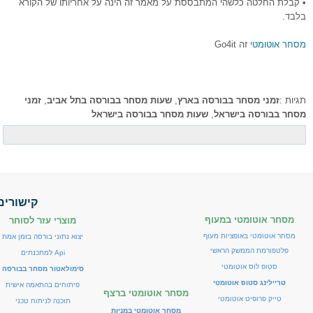
• קבלת החלטה כלשהי המתבססת על מאמר זה הינה על אחריותו של הקורא
בלבד.
מסחר אוטומטי
זה Go4it
תגיות :
זמני מסחר בבורסה בארץ
,
שעות מסחר בבורסה בתל אביב
,
זמני
מסחר בבורסה בישראל
,
שעות מסחר בבורסה בישראל
קישורים
מסחר אוטומטי במעוף
מוצרי עזר לסוחר
מסחר אוטומטי באופציות מעוף
יצוא נתוני בורסה בזמן אמת
פלטפורמת הממשק הראשי
Api למתכנתים
סטופ לוס אוטומטי
סימולאטור מסחר בבורסה
טריילינג סטופ אוטומטי
פיתוחים בהתאמה אישית
מסחר אוטומטי ברצף
טייק פרופיט אוטומטי
תוכנה לניתוח טכני
מסחר אוטומטי במניות