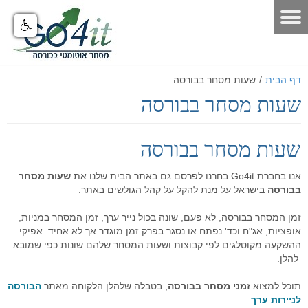
דף הבית
דף הבית
/
שעות מסחר בבורסה
אודות
שעות מסחר בבורסה
מאמרים
אודות האתר
אודות חברת GO4IT
כלים לסוחר
מאמרים שוק ההון
שעות מסחר בבורסה
מונחי שוק ההון
כלים לסוחר
פורום שוק ההון
הסיכון במסחר בבורסה
אנו בחברת Go4it בחרנו לפרסם גם באתר הבית שלנו את
שעות מסחר
בבורסה
בישראל על מנת להקל על קהל הגולשים באתר.
לוח ארועים
פורום אופציות מעוף
נתונים כלכליים
כלים למסחר בישראל
הכר את מערכת המסחר
זמן המסחר בבורסה, לא פעם, שונה בכול נייר ערך, זמן המסחר במניות,
תקנון האתר
פורום ניתוח טכני
מערכת מסחר
כלים למסחר בחול
הכר את מערכת המסחר
מחשבון המרת מטבעות
אופציות, אג"ח וכד' נפתח או נסגר בפרק זמן מוגדר אך לא אחיד. אפיקי
ההשקעה מקוטלגים לפי קבוצות ושעות המסחר שלהם שונות כפי שמובא
דרושים
פורום מטח
מערכת מסחר FMR
מסחר אוטומטי
כלים לתחזוקת המחשב
סרטוני הדרכה - לשוניות המערכת
יומן אירועים כלכליים עולמי - יומי
להלן.
הטכנולוגיה
מחשבון פיבוט
קישורים שימושיים
פורום מסחר אוטומטי
סרטוני הדרכה כלליים
מערכת מסחר אוטומטי GO4IT
מסחר עצמאי בבורסה
מסחר אוטומטי במטח
תוכל למצוא
זמני מסחר בבורסה
, בטבלה שלהלן הלקוחה מאתר
הבורסה
לניירות ערך