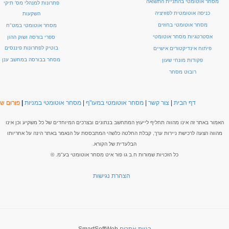
מסחר אוטומטי בהתניית התשואה
פתרונות למנהלי מס' תיקי
כניסה אוטומטית לפוזיציה
השקעות
מסחר אוטומטי בחוזים
מסחר אוטומטי במט"ח
אסטרטגיות מסחר אוטומטי
ספרי בורסה ושוק ההון
בוטיק לפתרונות פיננסים
פיתוח אינדיקטורים אישיים
מסחר בבורסה במחשב ענן
פקודות מונחי שעון
רובוט מסחר
דף הבית
|
צור קשר
|
מסחר אוטומטי במעו"ף
|
מסחר אוטומטי במניות
|
פורום שו
האמור באתר זה אינו מהווה תחליף לייעוץ המתחשב בנתונים ובצרכים המיוחדים של כל משקיע וכן אינו
מהווה הצעה לרכישת ניירות ערך, קבלת החלטה כלשהי המתבססת על הנאמר באתר הינה על אחריותו
הבלעדית של הקורא.
כל הזכויות שמורות ח.ב גו פור איט מסחר אוטומטי בע"מ. ©
הצהרת נגישות