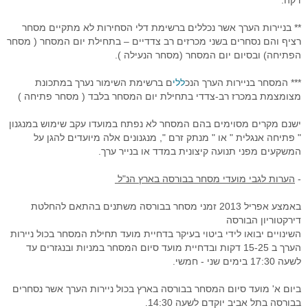
דקה.
רובוט מסחר
** בניירות הערך אשר נכללים ברשימת דלי הסחירות לא מתקיים מסחר
רציף והם נסחרים בשני מכרזים רב צדדיים – בתחילת יום המסחר ( מסחר
מסחר אוטומטי בהתניית התשואה
הפתיחה) ובסיום יום המסחר (מסחר הנעילה ).
יצוא נתוני זמן אמת
*** המסחר בניירות הערך הנכ
ללי
ם ברשימת השימור נערך במתכונת
מצומצמת במכרז רב-צדדי בתחילת יום המסחר בלבד ( מסחר פתיחה )
סימולאטור מסחר בבורסה
ישנם מקרים מסוימים בהם המסחר לא נפתח במועדו עקב שימוש במנגנון
פיתוחים אישים - רובוטי מסחר
" פתיחה אנגלית " או " מנתק זרם ", מנגנונים אלה מיועדים להגן על
המשקעים מפני תנועה קיצונית במדד או בנייר ערך.
תוכנה לניתוח טכני
-
הערות לגבי מועדי מסחר בבורסה בארץ הנ"ל
בוטיק לפתרונות תוכנה
באמצע אפריל 2013 זמני מסחר בבורסה משתנים בהתאם להחלטת
מסחר בבורסה במחשב ענן
דירקטוריון הבורסה
השינויים יבואו לידי ביטוי בעיקר בדחיית מועד תחילת המסחר בכול ניירות
שאלות ותשובות
הערך ב 15-25 דקות ובדחיית מועד סיום המסחר במניות ובנגזרים עד
לשעה 17:30 בימים שני - חמשי.
דרישות מערכת המסחר
ביום א' מועד סיום המסחר בבורסה בארץ בכול ניירות הערך אשר נסחרים
פתרונות למנהלי תיקים
בבורסה בתל אביב יוקדם לשעה 14:30.