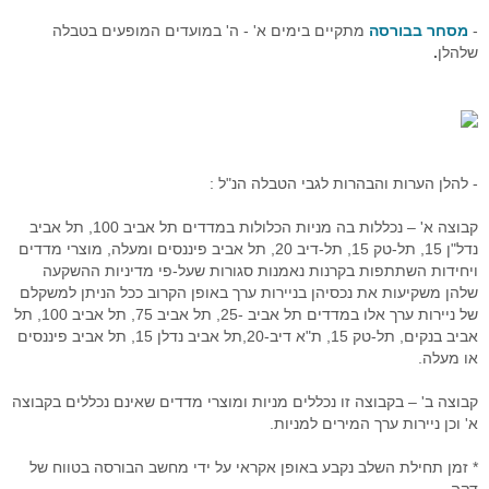
סימולטור מסחר Go4iTrainer
מדריכים מצולמים
מסחר עצמאי
מדדי בורסה עולמיים
מסחר אוטומטי לרצף
קורס פיתוח ובדיקת אסטרטגיות
-
מסחר בבורסה
מתקיים בימים א' - ה' במועדים המופעים בטבלה
שאלות נפוצות
מסחר בבורסה
מערכת מידע וציטוטים Go4iTicker
פלטפורמת הממשק הראשית
קורס מטח לסוחרים בזמן אמת
מסחר אוטומטי באופציות מעו"ף
שלהלן
.
חיבור API למתכנתים לבורסה
מערכת מסחר OrderNet 2
מסחר בבורסה
מסחר בבורסה
סטופ לוס אוטומטי
פלטפורמת הממשק הראשית
API לתכנות למעו"ף
מערכות מסחר
טייק פרופיט אוטומטי
מסחר בבורסה האמריקאית
מסחר אוטומטי בבורסה בחול
סטופ לוס אוטומטי באופציות מעוף
API למתכנתים לרצף
חוזים עתידיים
מסחר בוול סטריט
פקודות מונחי שעון
טריילינג סטופ אוטומטי באופציות
- להלן הערות והבהרות לגבי הטבלה הנ"ל :
ניהול תיקים
אינדיקטורים
טייק פרופיט אוטומטי במעוף
קבוצה א' – נכללות בה מניות הכלולות במדדים תל אביב 100, תל אביב
נדל"ן 15, תל-טק 15, תל-דיב 20, תל אביב פיננסים ומעלה, מוצרי מדדים
פקודות עוקבות באופציות מעוף
ויחידות השתתפות בקרנות נאמנות סגורות שעל-פי מדיניות ההשקעה
שלהן משקיעות את נכסיהן בניירות ערך באופן הקרוב ככל הניתן למשקלם
כניסה אוטומטית לפוזיציה במעוף
של ניירות ערך אלו במדדים תל אביב -25, תל אביב 75, תל אביב 100, תל
אביב בנקים, תל-טק 15, ת"א דיב-20,תל אביב נדלן 15, תל אביב פיננסים
מסחר אוטומטי בחוזים
או מעלה.
אסטרטגיות מסחר אוטומטי במעוף
קבוצה ב' – בקבוצה זו נכללים מניות ומוצרי מדדים שאינם נכללים בקבוצה
א' וכן ניירות ערך המירים למניות.
פיתוח אינדיקטורים אישיים
* זמן תחילת השלב נקבע באופן אקראי על ידי מחשב הבורסה בטווח של
פקודות מונחי שעון