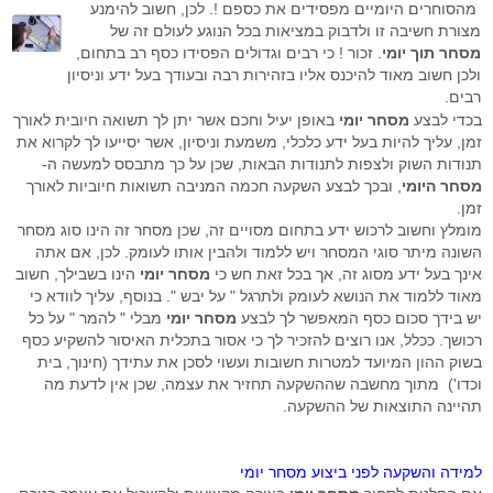
סימולטור מסחר Go4iTrainer
מדריכים מצולמים
מסחר עצמאי
מדדי בורסה עולמיים
מסחר אוטומטי לרצף
קורס פיתוח ובדיקת אסטרטגיות
מהסוחרים היומיים מפסידים את כספם !. לכן, חשוב להימנע
מצורת חשיבה זו ולדבוק במציאות בכל הנוגע לעולם זה של
שאלות נפוצות
מסחר בבורסה
מערכת מידע וציטוטים Go4iTicker
פלטפורמת הממשק הראשית
קורס מטח לסוחרים בזמן אמת
מסחר אוטומטי באופציות מעו"ף
מסחר תוך יומי
. זכור ! כי רבים וגדולים הפסידו כסף רב בתחום,
ולכן חשוב מאוד להיכנס אליו בזהירות רבה ובעודך בעל ידע וניסיון
חיבור API למתכנתים לבורסה
מערכת מסחר OrderNet 2
מסחר בבורסה
מסחר בבורסה
סטופ לוס אוטומטי
פלטפורמת הממשק הראשית
רבים.
בכדי לבצע
מסחר יומי
באופן יעיל וחכם אשר יתן לך תשואה חיובית לאורך
API לתכנות למעו"ף
מערכות מסחר
טייק פרופיט אוטומטי
מסחר בבורסה האמריקאית
מסחר אוטומטי בבורסה בחול
סטופ לוס אוטומטי באופציות מעוף
זמן, עליך להיות בעל ידע כלכלי, משמעת וניסיון, אשר יסייעו לך לקרוא את
תנודות השוק ולצפות לתנודות הבאות, שכן על כך מתבסס למעשה ה-
API למתכנתים לרצף
חוזים עתידיים
מסחר בוול סטריט
פקודות מונחי שעון
טריילינג סטופ אוטומטי באופציות
מסחר היומי
, ובכך לבצע השקעה חכמה המניבה תשואות חיוביות לאורך
זמן.
ניהול תיקים
אינדיקטורים
טייק פרופיט אוטומטי במעוף
מומלץ וחשוב לרכוש ידע בתחום מסויים זה, שכן מסחר זה הינו סוג מסחר
השונה מיתר סוגי המסחר ויש ללמוד ולהבין אותו לעומק. לכן, אם אתה
פקודות עוקבות באופציות מעוף
אינך בעל ידע מסוג זה, אך בכל זאת חש כי
מסחר יומי
הינו בשבילך, חשוב
מאוד ללמוד את הנושא לעומק ולתרגל " על יבש ". בנוסף, עליך לוודא כי
כניסה אוטומטית לפוזיציה במעוף
יש בידך סכום כסף המאפשר לך לבצע
מסחר יומי
מבלי " להמר " על כל
רכושך. ככלל, אנו רוצים להזכיר לך כי אסור בתכלית האיסור להשקיע כסף
מסחר אוטומטי בחוזים
בשוק ההון המיועד למטרות חשובות ועשוי לסכן את עתידך (חינוך, בית
וכדו') מתוך מחשבה שההשקעה תחזיר את עצמה, שכן אין לדעת מה
אסטרטגיות מסחר אוטומטי במעוף
תהיינה התוצאות של ההשקעה.
פיתוח אינדיקטורים אישיים
למידה והשקעה לפני ביצוע מסחר יומי
פקודות מונחי שעון