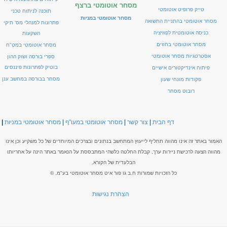
מסחר אוטומטי ברצף
טייק פרופיט אוטומטי
תוכנה לניתוח טכני
מסחר אוטומטי במניות
מסחר אוטומטי בהתניית התשואה
פתרונות למנהלי מס' תיקי
כניסה אוטומטית לפוזיציה
השקעות
מסחר אוטומטי בחוזים
מסחר אוטומטי במט"ח
אסטרטגיות מסחר אוטומטי
ספרי בורסה ושוק ההון
בוטיק לפתרונות פיננסים
פיתוח אינדיקטורים אישיים
מסחר בבורסה במחשב ענן
פקודות מונחי שעון
רובוט מסחר
דף הבית
|
צור קשר
|
מסחר אוטומטי במעו"ף
|
מסחר אוטומטי במניות
|
האמור באתר זה אינו מהווה תחליף לייעוץ המתחשב בנתונים ובצרכים המיוחדים של כל משקיע וכן אינו
מהווה הצעה לרכישת ניירות ערך, קבלת החלטה כלשהי המתבססת על הנאמר באתר הינה על אחריותו
הבלעדית של הקורא.
כל הזכויות שמורות ח.ב גו פור איט מסחר אוטומטי בע"מ. ©
הצהרת נגישות