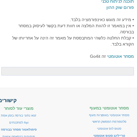
תוכנה לניתוח טכני
פורום שוק ההון
• מידע זה מוגש כאינפורמציה בלבד.
• אין במאמר זו להוות המלצה או חוות דעת בקשר לעיסוק במסחר
בבורסה.
• קבלת החלטה כלשהי המתבססת על מאמר זה הינה על אחריותו של
הקורא בלבד.
מסחר אוטומטי
זה Go4it
קישורים
מסחר אוטומטי במעוף
מוצרי עזר לסוחר
מסחר אוטומטי באופציות מעוף
יצוא נתוני בורסה בזמן אמת
פלטפורמת הממשק הראשי
Api למתכנתים
סטופ לוס אוטומטי
סימולאטור מסחר בבורסה
טריילינג סטופ אוטומטי
פיתוחים בהתאמה אישית