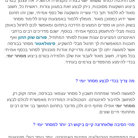
אם החלטת לסחור
מסחר יומי
בצורה מקצועית ולהשכיל את עצמך בטרם
ביצוע השקעות מסוכנות, ניתן לבצע זאת במגוון צורות. ראשית כל, חשוב
רובוט מסחר
מאוד לא ללמוד תוך כדי עשייה והשקעה של כסף אמיתי, שכן זהו תחום
אשר ידוע כמסוכן מאוד. מומלץ ללמוד באמצעות קורס ללימוד מסחר
מסחר אוטומטי בהתניית התשואה
בשוק ההון או ספרים המצעים הדרכה בתחום ומאפשר לכם לתרגל באופן
בטוח מבלי להתעסק בכסף אמיתי. בנוסף, ישנם מדריכים רבים ברחבי
יצוא נתוני זמן אמת
האינטרנט המציעים עצות שונות לסוחר המתחיל,
פורום שוק ההון
ואף
תוכנות המאפשרות לך תרגול מבלי להשקיע,
סימולאטור
מסחר בבורסה
סימולאטור מסחר בבורסה
אשר למעשה יתנו לך אבחנה מדוייקת אודות מוכנותך לסחור
בכסף אמיתי.
בכל מקרה, חשוב מאוד לעבור את שלב הלמידה בטרם ביצוע
מסחר יומי
,
פיתוחים אישים - רובוטי מסחר
בכדי להימנע מהפסדים צורמים בעתיד.
תוכנה לניתוח טכני
מה צריך בכדי לבצע מסחר יומי ?
בוטיק לפתרונות תוכנה
למעשה לאחר שפתחת חשבון ל מסחר עצמאי בבורסה, אתה זקוק רק
מסחר בבורסה במחשב ענן
למחשב ולחיבור לאינטרנט. הטכנולוגיה המודרנית מאפשרת לכולם לבצע
מסחר יומי
אפילו מחוף הים ולכן מדובר בתחום המושך בני אדם רבים
שאלות ותשובות
מתחומי חיים שונים.
דרישות מערכת המסחר
מהי הסיבה שלאחרונה קיים ביקוש רב יותר למסחר יומי ?
פתרונות למנהלי תיקים
עם התפתחות הטכנולוגיה וזמינות האינטרנט, יותר ויותר בעלי מקצועות