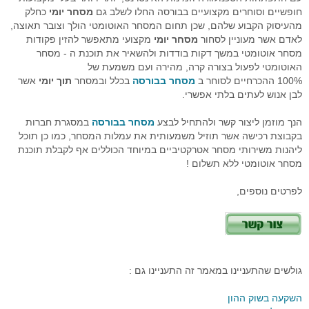
חופשיים וסוחרים מקצועיים בבורסה החלו לשלב גם
מסחר יומי
כחלק
מהעיסוק הקבוע שלהם, שכן תחום המסחר האוטומטי הולך וצובר תאוצה,
לאדם אשר מעוניין לסחור
מסחר יומי
מקצועי מתאפשר להזין פקודות
מסחר אוטומטי במשך דקות בודדות ולהשאיר את תוכנת ה - מסחר
האוטומטי לפעול בצורה קרה, מהירה ועם משמעת של
100% ההכרחיים לסוחר ב
מסחר בבורסה
בכלל ובמסחר
תוך יומי
אשר
לבן אנוש לעתים בלתי אפשרי.
הנך מוזמן ליצור קשר ולהתחיל לבצע
מסחר בבורסה
במסגרת חברות
בקבוצת רכישה אשר תוזיל משמעותית את עמלות המסחר, כמו כן תוכל
ליהנות משירותי מסחר אטרקטיביים במיוחד הכוללים אף לקבלת תוכנת
מסחר אוטומטי ללא תשלום !
לפרטים נוספים,
גולשים שהתעניינו במאמר זה התעניינו גם :
השקעה בשוק ההון