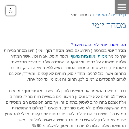
דף הבית
/
מאמרים
/
מסחר יומי
מסחר יומי
דף הבית
אודות
מהו מסחר יומי ולמי הוא מיועד ?
מאמרים
אודות האתר
מסחר יומי
בבורסה ( הידוע גם בשם
מסחר תוך יומי
) הינו מסחר בניירות
ערך כלומר
מניות
,
אופציות מעוף,
תעודות סל, אג"ח וכו', אשר המחיר
אודות חברת GO4IT
כלים לסוחר
מאמרים שוק ההון
שלהם משתנה על בסיס יומי והקניה והמכירה של נייר הערך מתבצעים
באותו יום, ברגע סיום המסחר הסוחר נמצא ללא פוזיציה בשוק. מדובר
מונחי שוק ההון
כלים לסוחר
פורום שוק ההון
הסיכון במסחר בבורסה
בתחום אשר יכול להניב, מחד גיסא, רווחים לא קטנים, ומאידך, יכול גם
לגרום להפסדים צורמים.לכן, תחום זה אינו מיועד לכל אחד.
לוח ארועים
פורום אופציות מעוף
נתונים כלכליים
כלים למסחר בישראל
הכר את מערכת המסחר
כבר בתחילת המאמר אנו מוצאים לנכון להדגיש כי
מסחר תוך יומי
אינו
תקנון האתר
פורום ניתוח טכני
מערכת מסחר
כלים למסחר בחול
הכר את מערכת המסחר
מחשבון המרת מטבעות
מיועד לסוחרים ללא ידע וניסיון המעוניינים בעשיית רווח מהיר. סוחרים
אלה אמנם בחרו לרוב לעסוק בתחום זה, אך ברוב הפעמים הם מפסידים
דרושים
פורום מטח
מערכת מסחר FMR
מסחר אוטומטי
כלים לתחזוקת המחשב
סרטוני הדרכה - לשוניות המערכת
יומן אירועים כלכליים עולמי - יומי
את ההשקעה שלהם. לא מעט סוחרים, חוטאים " בחלום ההתעשרות
המהירה " וחשים כי הם יכולים להרוויח בתחום
זה
בקלות ומבלי להתאמץ.
הטכנולוגיה
מחשבון פיבוט
קישורים שימושיים
פורום מסחר אוטומטי
סרטוני הדרכה כלליים
מערכת מסחר אוטומטי GO4IT
מסחר עצמאי בבורסה
מסחר אוטומטי במטח
אנו מוצאים לנכון להדגיש כי מדובר בחשיבה שגויה לחלוטין, אשר
התוצאות שלה יכולות להיות הרות אסון, למעלה מ 90 %