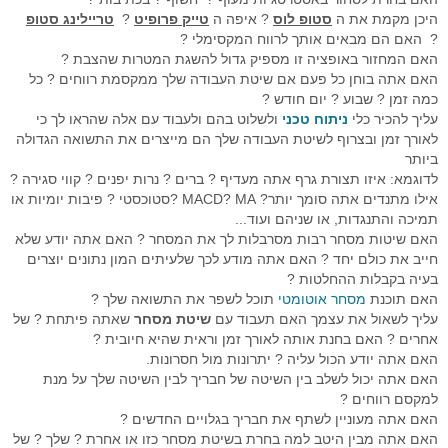
היכן מקמת את ה
סטופ לוס
? איפה ה
טייק פרופיט
?
טריילינג סטופ
רובוט מסחר
? האם הם מבאים אותך לרווח המקסימלי ?
האם המחזור באופציה זו מספיק גדול להשגת המטרות שהצבת ?
מסחר אוטומטי בהתניית התשואה
האם אתה בוחן כל פעם אם שיטת העבודה שלך ממקסמת רווחים ? כל
כמה זמן ? שבוע ? יום חודש ?
יצוא נתוני זמן אמת
עליך להכיר כלי
ניתוח טכני
ולשלוט בהם ולעבוד עם אלה שהראו לך כי
לאורך זמן ובצרוף לשיטת העבודה שלך הם מייצרים את התשואה הגדולה
סימולאטור מסחר בבורסה
ביותר
לדוגמא: איזו תצורת גרף אתה מעדיף ? ברים ? נרות יפנים ? קווי סגירה ?
פיתוחים אישים - רובוטי מסחר
אילו מתנדים אתה סומך יותר? MACD? MA ?סטוכסטי ? פיבות יומיות או
תמיכה והתנגדות, או שניהם ועוד...
תוכנה לניתוח טכני
האם שיטות מסחר רבות מסרבלות לך את המסחר ? האם אתה יודע שלא
חייב את כולם יחד ? האם אתה מודע לכך שלעיתים המון נתונים יוצרים
בוטיק לפתרונות תוכנה
בעיה בקבלות ההחלטות ?
האם תוכנת
מסחר אוטומטי
תוכל לשפר את התשואה שלך ?
מסחר בבורסה במחשב ענן
עליך לשאול את עצמך האם תעבוד עם
שיטת מסחר
שאתה פיתחת ? של
אחרים ? האם בחנת אותה לאורך זמן וראית שהיא חיובית ?
שאלות ותשובות
האם אתה יודע הכול עליה ? יתרונות מול חסרונות.
האם אתה יכול לשלב בין השיטה של חבריך לבין השיטה שלך על מנת
דרישות מערכת המסחר
למקסם רווחים ?
האם אתה מעוניין לשתף את חבריך בגלויים החדשים ?
פתרונות למנהלי תיקים
האם אתה מבין היטב למה בחרת בשיטת מסחר כזו או אחרת ? שלך ? של