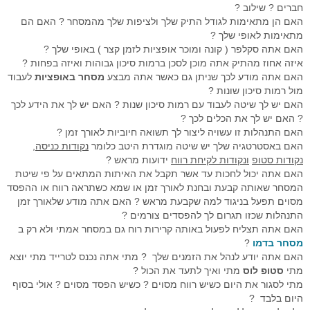
חברים ? שילוב ?
האם הן מתאימות לגודל התיק שלך ולציפות שלך מהמסחר ? האם הם
מתאימות לאופי שלך ?
האם אתה סקלפר ( קונה ומוכר אופציות לזמן קצר ) באופי שלך ?
איזה אחוז מהתיק אתה מוכן לסכן ברמות סיכון גבוהות ואיזה בפחות ?
האם אתה מודע לכך שניתן גם כאשר אתה מבצע
מסחר באופציות
לעבוד
מול רמות סיכון שונות ?
האם יש לך שיטה לעבוד עם רמות סיכון שנות ? האם יש לך את הידע לכך
? האם יש לך את הכלים לכך ?
האם התנהלות זו עשויה ליצור לך תשואה חיוביות לאורך זמן ?
האם באסטרטגיה שלך יש שיטה מוגדרת היטב כלומר
נקודות כניסה
,
נקודות סטופ
ונקודות לקיחת רווח
ידועות מראש ?
האם אתה יכול לחכות עד אשר תקבל את האיתות המתאים על פי שיטת
המסחר שאותה קבעת ובחנת לאורך זמן או שמא כשתראה רווח או ההפסד
מסוים תפעל בניגוד למה שקבעת מראש ? האם אתה מודע שלאורך זמן
התנהלות שכזו תגרום לך להפסדים צורמים ?
האם אתה תצליח לפעול באותה קרירות רוח גם במסחר אמתי ולא רק ב
מסחר בדמו
?
האם אתה יודע לנהל את הזמנים שלך ? מתי אתה נכנס לטרייד מתי יוצא
מתי
סטופ לוס
מתי ואיך לתעד את הכול ?
מתי לסגור את היום כשיש רווח מסוים ? כשיש הפסד מסוים ? אולי בסוף
היום בלבד ?