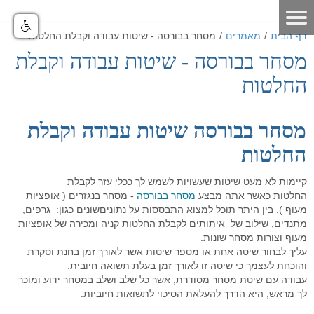
דף הבית
/
מאמרים
/
מסחר בבורסה - שיטות עבודה וקבלת החלטות
מסחר בבורסה - שיטות עבודה וקבלת
דף הבית
החלטות
אודות
מאמרים
אודות האתר
מסחר בבורסה שיטות עבודה וקבלת
אודות חברת GO4IT
כלים לסוחר
מאמרים שוק ההון
החלטות
מונחי שוק ההון
כלים לסוחר
פורום שוק ההון
הסיכון במסחר בבורסה
קיימות לא מעט שיטות שעשויות לשמש לך ככלי עזר לקבלת
החלטות כאשר אתה מבצע
מסחר בבורסה
- מסחר בנגזרים ( אופציות
לוח ארועים
פורום אופציות מעוף
נתונים כלכליים
כלים למסחר בישראל
הכר את מערכת המסחר
מעוף ). בין היתר תוכל למצוא התבססות על נתוניםשונים כגון: גרפים,
מתנדים, שילוב של איתותים לקבלת החלטות קניה ומכירה של אופציות
תקנון האתר
פורום ניתוח טכני
מערכת מסחר
כלים למסחר בחול
הכר את מערכת המסחר
מחשבון המרת מטבעות
מעוף וצורות מסחר שונות.
עליך לבחור שיטה אחת או מספר שיטות אשר לאורך זמן בחנת וסקרת
דרושים
פורום מטח
מערכת מסחר FMR
מסחר אוטומטי
כלים לתחזוקת המחשב
סרטוני הדרכה - לשוניות המערכת
יומן אירועים כלכליים עולמי - יומי
והוכחת לעצמך כי שיטה זו לאורך זמן בעלת תשואה חיובית.
עבודה עם שיטת מסחר מסודרת, אשר כל שלב ושלב במסחר ידוע ומוכר
הטכנולוגיה
מחשבון פיבוט
קישורים שימושיים
פורום מסחר אוטומטי
סרטוני הדרכה כלליים
מערכת מסחר אוטומטי GO4IT
מסחר עצמאי בבורסה
מסחר אוטומטי במטח
לך מראש, היא הדרך להעלאת הסיכוי לתשואות חיוביות.