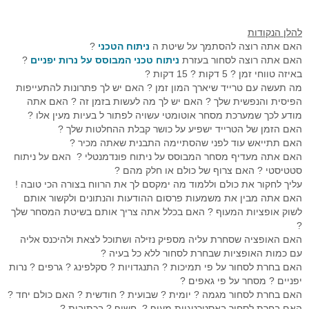
סימולטור מסחר Go4iTrainer
מדריכים מצולמים
מסחר עצמאי
מדדי בורסה עולמיים
מסחר אוטומטי לרצף
קורס פיתוח ובדיקת אסטרטגיות
שאלות נפוצות
מסחר בבורסה
מערכת מידע וציטוטים Go4iTicker
פלטפורמת הממשק הראשית
קורס מטח לסוחרים בזמן אמת
מסחר אוטומטי באופציות מעו"ף
להלן הנקודות
האם אתה רוצה להסתמך על שיטת
ה
ניתוח הטכני
?
חיבור API למתכנתים לבורסה
מערכת מסחר OrderNet 2
מסחר בבורסה
מסחר בבורסה
סטופ לוס אוטומטי
פלטפורמת הממשק הראשית
האם אתה רוצה לסחור בעזרת
ניתוח טכני המבוסס על נרות יפניים
?
באיזה טווחי זמן ? 5 דקות ? 15 דקות ?
API לתכנות למעו"ף
מערכות מסחר
טייק פרופיט אוטומטי
מסחר בבורסה האמריקאית
מסחר אוטומטי בבורסה בחול
סטופ לוס אוטומטי באופציות מעוף
מה תעשה עם טרייד שיארך המון זמן ? האם יש לך פתרונות להתעייפות
הפיסית והנפשית שלך ? האם יש לך מה לעשות בזמן זה ? האם אתה
API למתכנתים לרצף
חוזים עתידיים
מסחר בוול סטריט
פקודות מונחי שעון
טריילינג סטופ אוטומטי באופציות
מודע לכך שמערכת מסחר אוטומטי עשויה לפתור ל בעיות מעין אלו ?
האם הזמן של הטרייד ישפיע על כושר קבלת ההחלטות שלך ?
ניהול תיקים
אינדיקטורים
טייק פרופיט אוטומטי במעוף
האם תתייאש עוד לפני שהסתיימה התבנית שאתה מכיר ?
האם אתה מעדיף מסחר המבוסס על ניתוח פונדמנטלי ? האם על ניתוח
פקודות עוקבות באופציות מעוף
סטטיסטי ? האם צרוף של כולם או חלק מהם ?
עליך לחקור את כולם וללמוד מה ימקסם לך את הרווח בצורה הכי טובה !
כניסה אוטומטית לפוזיציה במעוף
האם אתה מבין את משמעות פרסום ההודעות והנתונים ולקשור אותם
לשוק אופציות המעוף ? האם בכלל אתה צריך אותם בשיטת המסחר שלך
מסחר אוטומטי בחוזים
?
האם האופציה שסחרת עליה מספיק נזילה ושתוכל לצאת ולהיכנס אליה
אסטרטגיות מסחר אוטומטי במעוף
עם כמות האופציות שבחרת לסחור ללא כל בעיה ?
האם בחרת לסחור על פי תמיכות ? התנגדויות ? סקלפינג ? גרפים ? נרות
פיתוח אינדיקטורים אישיים
יפניים ? מסחר על פי גאפים ?
האם בחרת לסחור מגמה ? יומית ? שבועית ? חודשית ? האם כולם יחד ?
פקודות מונחי שעון
האם בחרת לסחור באסטרטגיות מעוף ? חשוף ? בכתיבות ?