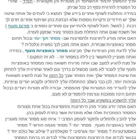
עליך להמשיך ללמוד ולהשתפר הן מנטלית והן מקצועית -
תמיד
- שהרי
כל המטרה להרוויח כסף רב ככל שניתן.
במידה והחלטת לשתף אחרים בידע שלך תמצא כי לעתים על אותה שיטה
שלך יש חידודים ודקויות נוספות שלא הבחנת בהן ושיתוף אחרים תרם לך
רבות. ( למשל: תוכל לשתף ולהתייעץ עם סוחרים נוספים ב
פורום מעוף
)
אל תשכח שגם אתה התחלת פעם כסוחר צעיר שנזקק לעזרה.
האם אתה מודע ליתרונות ולחסרונות שב-
מסחר תוך יומי
ובכול תחום
מסחר באופציות שבחרת, האם אתה מוכן לכך נפשית וכלכלית ?
עליך לדעת מהן הציפיות שלך מביצוע
מסחר באופציות מעוף
, במידה
ואתה מעוניין להתעשר בין לילה במסחר זה - לא זה המקום !
על מנת להגיע למצב שבו אתה מרוויח תשואה נאה ממסחר באופציות
מעוף עליך לעבור לא מעט מכשולים בדרך וגם לאחר שתרוויח עליך לתחזק
את שיטת המסחר שלך ואת הסוחר שבך
כל הזמן
על מנת להשיג תשואות
גבוהות יותר, לכן כבר בשלב ההתחלה עליך להחליט ולקבוע יעדים וציפיות.
עליך להגדיר מה המטרות שלך מהמסחר, עבודה ללא מטרות ויעדים כבכול
תחום הינה מסוכנת וגורמת להפסדים לא פעם.
עליך להשקיע במשקיע שבך כל הזמן!
האם אתה יודע ומכיר מהן היתרונות והחסרונות בכול אחת מצורות
המסחר המוזכרות ואלה שלא מוזכרות אשר בחרת לעסוק בהן.
עליך להבין ולהחליט ולחקור לעומק המרבי ! איזה סוג מסחר אתה מעוניין
לסחור באופציות מעוף, מסחר יומי ? מסחר מגמה חודשי ? מסחר
באסטרטגיות ? מסחר יומי אגרסיבי ? סקאלפינג ? שילוב של כולם יחד ?
בבואך לבדוק את היתרונות והחסרונות עליך לבדוק הן ברמת המסחר