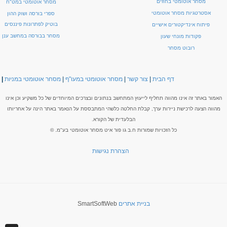
מסחר אוטומטי בחוזים
מסחר אוטומטי במט"ח
אסטרטגיות מסחר אוטומטי
ספרי בורסה ושוק ההון
בוטיק לפתרונות פיננסים
פיתוח אינדיקטורים אישיים
מסחר בבורסה במחשב ענן
פקודות מונחי שעון
רובוט מסחר
דף הבית
|
צור קשר
|
מסחר אוטומטי במעו"ף
|
מסחר אוטומטי במניות
|
האמור באתר זה אינו מהווה תחליף לייעוץ המתחשב בנתונים ובצרכים המיוחדים של כל משקיע וכן אינו
מהווה הצעה לרכישת ניירות ערך, קבלת החלטה כלשהי המתבססת על הנאמר באתר הינה על אחריותו
הבלעדית של הקורא.
כל הזכויות שמורות ח.ב גו פור איט מסחר אוטומטי בע"מ. ©
הצהרת נגישות
בניית אתרים
SmartSoftWeb