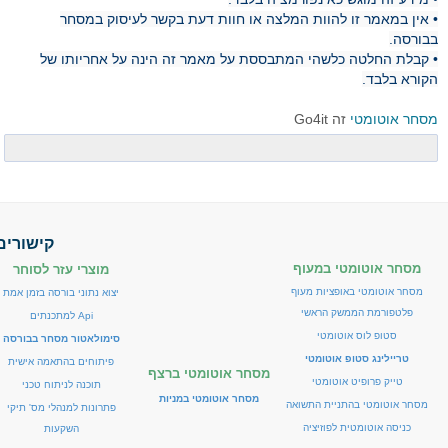
• אין במאמר זו להוות המלצה או חוות דעת בקשר לעיסוק במסחר
בבורסה.
• קבלת החלטה כלשהי המתבססת על מאמר זה הינה על אחריותו של
הקורא בלבד.
מסחר אוטומטי
זה Go4it
קישורים
מסחר אוטומטי במעוף
מוצרי עזר לסוחר
מסחר אוטומטי באופציות מעוף
יצוא נתוני בורסה בזמן אמת
פלטפורמת הממשק הראשי
Api למתכנתים
סטופ לוס אוטומטי
סימולאטור מסחר בבורסה
טריילינג סטופ אוטומטי
פיתוחים בהתאמה אישית
מסחר אוטומטי ברצף
טייק פרופיט אוטומטי
תוכנה לניתוח טכני
מסחר אוטומטי במניות
מסחר אוטומטי בהתניית התשואה
פתרונות למנהלי מס' תיקי
כניסה אוטומטית לפוזיציה
השקעות