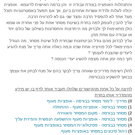
והתנהלות האופציה בצורת עבודה זו והן ברמה האישית לדוגמא : אופציה
יכולה לעלות ולרדת עשרות אחוזים ביום, אך אם תפעל באסטרטגיות תוכל
מצד אחד לא להפסיד הרבה ומצד שני גם לא להרוויח הרבה.
עליך להבין לעומק למה בחרת בשיטת מסחר אחת על פני אחרת או שמא
כולן מתאימות לך ולבדוק מה היתרונות והחסרונות בשילוב של כולם יחד
או עבודה עם אחת מהן.
עליך לבדוק מהם גודל הביטחונות שבחרת לכל שיטת מסחר, מה הגודל
המינימאלי לכל פוזיציה אחת שכזו וכמה כאלה אתה צריך על מנת להגיע
ליעדים שהצבת לעצמך ?
תוך כמה זמן אתה מצפה להשיג יעדי הכנסה ?
להלן רשימת מדריכים שאתה צריך לבקר בהם על מנת לבחון את עצמך
בבואך להשקיע בבבורסה.
לחיצה על כל אחת מהקישורים שלהלן תעביר אותך לדף בו יש מידע
מהמדריך אותו בחרת
0)
מדריך : לימוד מסחר בבורסה - אופציות מעוף
1)
מסחר בבורסה - אופציות מעוף - ההתחלה
2)
מסחר בבורסה - מקום המסחר והאווירה
3)
מסחר בבורסה - אופציות מעוף וההשפעה הנפשית והפיזית עליך
4)
מסחר בבורסה - פסיכולוגיית המסחר באופציות מעוף
5)
ניהול סיכונים במסחר באופציות מעוף.