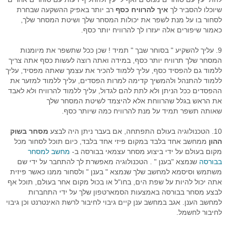
שיוכלו להסביר לך
איך להרוויח כסף
רב יותר באפיק ההשקעה שבחרת
לסחור בו על מנת לשפר את יכולות המסחר שלך ושיטת המסחר שלך,
כאמור שיפורים אלה יעזרו לך להרוויח יותר כסף.
9. עליך להשקיע " בסוחר שבך " תמיד ! שכן ככל שתשפר את מיומנות
המסחר שלך תרוויח יותר כסף, במידה ואתה רוצה לעשות כסף אתה צריך
ללמוד גם להפסיד כסף, עליך ללמוד להכיר את עצמך שאתה מפסיד, עליך
ללמוד להתנהל ולהמשיך קדימה למרות הפסדים, עליך ללמוד למזער את
ההפסדים ככל הניתן ולא לתת להם לגדול, עליך ללמוד להרוויח ולא לאבד
את הראש בגלל שהרווחת אלא להיצמד לשיטת המסחר שלך
שאותה תשפר תמיד על מנת להרוויח כמה שיותר כסף.
10. הטכנולוגיה בעולם התפתחה, אם בעבר ניתן היה לבצע
מסחר בשוק
ההון
ממחשב אחד בלבד במקום פיזי אחד בלבד, כיום תוכל לסחור מכל
מקום בעולם על ידי ביצוע מסחר עצמאי בבורסה ב-
מחשב למסחר
בבורסה
שנמצא "בענן " . הטכנולוגיה מאפשרת לך להתחבר על ידי שם
משתמש וסיסמא למחשב שלך שנמצא " בענן " ולסחור ממנו כאשר פיזית
אתה יכול להיות על שפת הים, בחו"ל או בכול מקום אחר בעולם, תוכל אף
לבצע מסחר בבורסה באמצעות הסמארטפון שלך על ידי התחברות
למחשב הענן. אגב במחשב ענן קיים גיבוי לחיבור לרשת האינטרנט וכן גיבוי
לחיבור לחשמל.