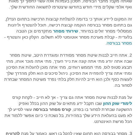
שאתה מקבל מחבר הבורסה, חסכון בעמלות אלה עשוי לחסוך לך מאות
ואף אלפי שקלים מידי חודש בחודשו שיצטרפו לתשואה החודשית שלך.
זה המקום ליידע אותך כי בדומה להצלחת קבוצות הרכישה בתחום הנדלן,
גם בתחום מסחר בבורסה הוקמה קבוצת רכישה, תוכל להצטרף וליהנות
ממסלולי מסחר זולים במיוחד,
שירותי מסחר
מתקדמים וכן הטבה
בלעדית - קבלת מערכת מסחר אוטומטי ללא תשלום. הקלק כאן והצטרף -
מסחר בבורסה
.
2. אתה חייב לבנות שיטת מסחר מסודרת ומוגדרת היטב, שיטת מסחר
שבה אתה יודע מתי אתה קונה את נייר הערך, מתי אתה מוכר אותו, מתי
תבצע סטופ לוס, מתי תממש רווחים, מתי אתה מוכן להעלות את הסיכון
ומתי אתה צריך להפחית את הסיכון. ניהול סיכונים הוא חלק מהדרך שלך
לעשות כסף ולכן הוא חייב להיות חלק בלתי נפרד משיטת המסחר שבחרת
לסחור בה.
על מנת לבנות שיטת מסחר אתה גם צריך - אך לא חייב - לקחת קורס
לימודי שוק ההון
שבו תקבל ידע מתאים על שוק ההון בכלל ואפיק
ההשקעה שבחרת לסחור בו בפרט,
קורס מסחר בבורסה
עשוי לסייע לך
לא מעט בהעלאת הידע שלך במהירות, בל נשכח כי כיום אפשר ללמוד את
הכל מרשת האינטרנט.
3. מסחר בבורסה הוא תחום שאין להקל בו ראש, כאמור על מנת
להרוויח