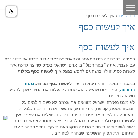
דף הבית
/
איך לעשות כסף
איך לעשות כסף
דף הבית
אודות
איך לעשות כסף
מאמרים
אודות האתר
במידה ובחרת להיכנס למאמר זה לאחר שקראת את כותרתו אל תרגיש רע
אודות חברת GO4IT
כלים לסוחר
מאמרים שוק ההון
עם עצמך, אתה " בסך הכול " בן אדם וישראלי בפרט שרוצה לדעת איך
לעשות כסף, זו לא בושה גם לחפש בגוגל
איך לעשות כסף בקלות
.
מונחי שוק ההון
כלים לסוחר
פורום שוק ההון
הסיכון במסחר בבורסה
במסגרת מאמר זה ניידע אותך
איך לעשות כסף
מביצוע
מסחר
לוח ארועים
פורום אופציות מעוף
נתונים כלכליים
כלים למסחר בישראל
הכר את מערכת המסחר
בבורסה
, המינימום שנעשה הוא שננסה להעלות את הסיכוי שלך להשיג
תשואה חיובית.
תקנון האתר
פורום ניתוח טכני
מערכת מסחר
כלים למסחר בחול
הכר את מערכת המסחר
מחשבון המרת מטבעות
לא מעט מאזרחי ישראל מוצאים את עצמם לא פעם חולמים על
הכנסה נוספת, קבועה, מידי חודש, שתשפר את רווחתם הכלכלית
דרושים
פורום מטח
מערכת מסחר FMR
מסחר אוטומטי
כלים לתחזוקת המחשב
סרטוני הדרכה - לשוניות המערכת
יומן אירועים כלכליים עולמי - יומי
ותעזור להם לשנות את איכות חייהם. כשהם שואלים את עצמם
איך
לעשות כסף
חלקם מגיעים להחלטה כי ביצוע מסחר עצמאי בבורסה
הטכנולוגיה
מחשבון פיבוט
קישורים שימושיים
פורום מסחר אוטומטי
סרטוני הדרכה כלליים
מערכת מסחר אוטומטי GO4IT
מסחר עצמאי בבורסה
מסחר אוטומטי במטח
עשוי לשפר ולהוות מקור הכנסה נוסף באם תשקיע ותלמד להכיר את
התחום ואת אפיק ההשקעה שבחרת לסחור בו.