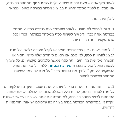
לאחר שקראת לא מעט טיפים שיסייעו לך
לעשות כסף
ממסחר בבורסה,
אנו מביאים לפניך מספר יתרונות בביצוע מסחר בבורסה באופן עצמאי
להלן היתרונות :
1. תגמול כספי לא מועט - לאחר שהתמקצעת כנדרש בביצוע מסחר
בבורסה אתה כבר יודע איך לעשות כסף ממסחר בבורסה, זכור ! ככל
שתתמקצע יותר תרוויח יותר.
2. לימוד פשוט - אין צורך לסיים תואר או לקבל תעודה כלשהי על מנת
לבצע
להרוויח כסף
, לא פעם אנו רואים סוחרים שלא סיימו תואר או
הכשרה מסוימת מרווחים יותר כסף מאשר כלכלנים מקצועיים, כל שעליך
לעשות הוא להשקיע בהכרת
מערכת מסחר
,
ללמוד להכיר את אפיק
ההשקעה לעומק " ולחנך את הסוחר שבך " על מנת להיצמד לשיטת
המסחר שבחרת לסחור.
3. שוויון הזדמנויות - אתה צריך להיות רק אתה עצמך, אינך נדרש לקשרים
על מנת לסחור בורסה, להיות בעל השכלה גבוה וכו. לכולם יש את אותה
הזדמנות לבצע מסחר בבורסה, לא משנה אם אתה עשיר או עני גר בשכונת
יוקרה או בפריפריה הבורסה בנויה בצורה כזו שלכולם יש אותן הזדמנויות
להרוויח.