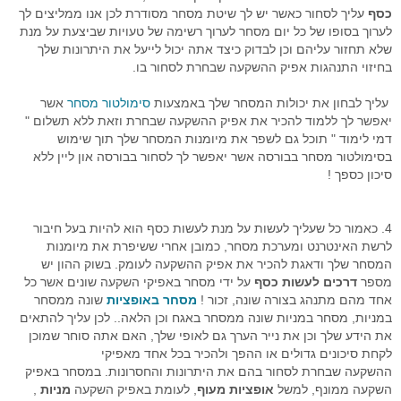
כסף
עליך לסחור כאשר יש לך שיטת מסחר מסודרת לכן אנו ממליצים לך
לערוך בסופו של כל יום מסחר לערוך רשימה של טעויות שביצעת על מנת
שלא תחזור עליהם וכן לבדוק כיצד אתה יכול לייעל את היתרונות שלך
בחיזוי התנהגות אפיק ההשקעה שבחרת לסחור בו.
עליך לבחון את יכולות המסחר שלך באמצעות
סימולטור מסחר
אשר
יאפשר לך ללמוד להכיר את אפיק ההשקעה שבחרת וזאת ללא תשלום "
דמי לימוד " תוכל גם לשפר את מיומנות המסחר שלך תוך שימוש
בסימולטור מסחר בבורסה אשר יאפשר לך לסחור בבורסה און ליין ללא
סיכון כספך !
4. כאמור כל שעליך לעשות על מנת לעשות כסף הוא להיות בעל חיבור
לרשת האינטרנט ומערכת מסחר, כמובן אחרי ששיפרת את מיומנות
המסחר שלך ודאגת להכיר את אפיק ההשקעה לעומק. בשוק ההון יש
מספר
דרכים לעשות כסף
על ידי מסחר באפיקי השקעה שונים אשר כל
אחד מהם מתנהג בצורה שונה, זכור !
מסחר באופציות
שונה ממסחר
במניות, מסחר במניות שונה ממסחר באגח וכן הלאה.. לכן עליך להתאים
את הידע שלך וכן את נייר הערך גם לאופי שלך, האם אתה סוחר שמוכן
לקחת סיכונים גדולים או ההפך ולהכיר בכל אחד מאפיקי
ההשקעה שבחרת לסחור בהם את היתרונות והחסרונות. במסחר באפיק
השקעה ממונף, למשל
אופציות מעוף
, לעומת באפיק השקעה
מניות
,