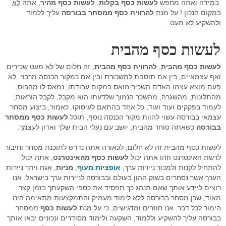
סימולטור מסחר Go4iTrainer
מדריכים מצולמים
מסחר עצמאי
מדדי בורסה עולמיים
מסחר אוטומטי לרצף
קורס פיתוח ובדיקת אסטרטגיות
במידה ואתה מחפש
לעשות כסף בקלות
,
לעשות כסף מהיר
, אתה
לא
במקום הנכון ! על מנת
להרוויח כסף ממסחר בבורסה
עליך ללמוד
שאלות נפוצות
מסחר בבורסה
מערכת מידע וציטוטים Go4iTicker
פלטפורמת הממשק הראשית
קורס מטח לסוחרים בזמן אמת
מסחר אוטומטי באופציות מעו"ף
ולהשקיע לא מעט.
חיבור API למתכנתים לבורסה
מערכת מסחר OrderNet 2
מסחר בבורסה
מסחר בבורסה
סטופ לוס אוטומטי
פלטפורמת הממשק הראשית
לעשות כסף מהבית
API לתכנות למעו"ף
מערכות מסחר
טייק פרופיט אוטומטי
מסחר בבורסה האמריקאית
מסחר אוטומטי בבורסה בחול
סטופ לוס אוטומטי באופציות מעוף
לעשות כסף מהבית
,
להרוויח כסף מהבית
, זה חלום של לא מעט שכירים
ואף עצמאיים, בין אם תוספת למשכורת ובין אם כמקור הכנסה מרכזי. לא
API למתכנתים לרצף
חוזים עתידיים
מסחר בוול סטריט
פקודות מונחי שעון
טריילינג סטופ אוטומטי באופציות
פעם מוצא עצמו האדם השכיר מואס במקום עבודתו, נמאס לו מהבוס,
מהתלונות, מהשגרה, מהשכר הנמוך שלדעתו הוא מקבל, לקבל הוראות,
ניהול תיקים
אינדיקטורים
טייק פרופיט אוטומטי במעוף
לעמוד בפקקים ועוד ועוד, כל אחד בהתאם לעיסוקו. כאמור, ביצוע מסחר
עצמאי בבורסה עשוי להוות מקור הכנסה נוסף, תוכל
לעשות כסף ממסחר
פקודות עוקבות באופציות מעוף
בבורסה
כשאתה סוחר מהבית, יושב עם נעלי הבית שלך ואדון לעצמך.
כניסה אוטומטית לפוזיציה במעוף
לעשות כסף מהבית זה לא חלום, לכאורה אתה נדרש לתוכנת מסחר וחיבור
לרשת האינטרנט וזהו אתה יכול
לעשות כסף מהאינטרנט
, אתה יכול
מסחר אוטומטי בחוזים
להתחיל לקנות ולמכור ניירות ערך,
אופציות מעוף
,
מניות
, אגח ויתר ניירות
הערך אשר נסחרים בשוק ההון בעולם ובבורסה לניירות ערך בישראל. אנו
אסטרטגיות מסחר אוטומטי במעוף
רוצים ליידע אותך שאם תנהג כך תפסיד את כספי השקעתך בזמן קצר
מאוד, שכן מסחר בבורסה ללא לימוד מעמיק והתמקצעות מתאימה הינו
פיתוח אינדיקטורים אישיים
הימור לכל דבר. אנו חוזרים ומדגישים, כי על מנת
לעשות כסף
ממסחר
בבורסה עליך להשקיע וללמוד, השקעה ולימוד מסודרים ונכונים יבאו אותך
פקודות מונחי שעון