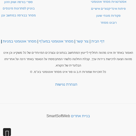
אסטרטגיות מסחר אוטומטי
ספרי בורסה ושוק ההון
בוטיק לפתרונות פיננסים
פיתוח אינדיקטורים אישיים
מסחר בבורסה במחשב ענן
פקודות מונחי שעון
רובוט מסחר
דף הבית
|
צור קשר
|
מסחר אוטומטי במעו"ף
|
מסחר אוטומטי במניות
|
האמור באתר זה אינו מהווה תחליף לייעוץ המתחשב בנתונים ובצרכים המיוחדים של כל משקיע וכן אינו
מהווה הצעה לרכישת ניירות ערך, קבלת החלטה כלשהי המתבססת על הנאמר באתר הינה על אחריותו
הבלעדית של הקורא.
כל הזכויות שמורות ח.ב גו פור איט מסחר אוטומטי בע"מ. ©
הצהרת נגישות
בניית אתרים
SmartSoftWeb