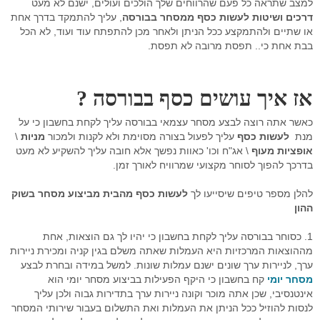
למצב שתראה כל פעם שהרווחים שלך הולכים ועולים, ישנם לא מעט
דרכים ושיטות לעשות כסף ממסחר בבורסה
, עליך להתמקד בדרך אחת
רובוט מסחר
או שתיים ולהתמקצע ככל הניתן ולאחר מכן להתפתח עוד ועוד, לא הכל
בבת אחת כי.. תפסת מרובה לא תפסת.
מסחר אוטומטי בהתניית התשואה
יצוא נתוני זמן אמת
אז איך עושים כסף בבורסה ?
סימולאטור מסחר בבורסה
כאשר אתה רוצה לבצע מסחר עצמאי בבורסה עליך לקחת בחשבון כי על
מנת
לעשות כסף
עליך לפעול בצורה מסוימת ולא לקנות ולמכור
מניות
\
פיתוחים אישים - רובוטי מסחר
אופציות מעוף
\ אג"ח וכו' כאוות נפשך אלא חובה עליך להשקיע לא מעט
בדרכך להפוך לסוחר מקצועי שמרוויח לאורך זמן.
תוכנה לניתוח טכני
להלן מספר טיפים שיסייעו לך
לעשות כסף מהבית מביצוע מסחר בשוק
בוטיק לפתרונות תוכנה
ההון
מסחר בבורסה במחשב ענן
1. כסוחר בבורסה עליך לקחת בחשבון כי יהיו לך גם הוצאות, אחת
מההוצאות המרכזיות היא העמלות שאתה משלם בגין קניה ומכירת ניירות
שאלות ותשובות
ערך, לניירות ערך שונים ישנם עמלות שונות. למשל במידה ובחרת לבצע
מסחר יומי
קח בחשבון כי היקף הפעילות בביצוע מסחר יומי הוא
דרישות מערכת המסחר
אינטנסיבי, שכן אתה מוכר וקונה ניירות ערך בתדירות גבוה ולכן עליך
לנסות להוזיל ככל הניתן את העמלות ואת התשלום בעבור שירותי המסחר
פתרונות למנהלי תיקים