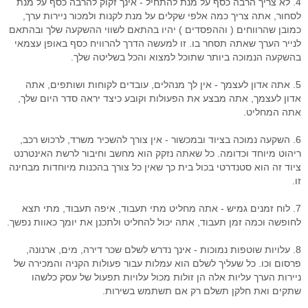
4. לא צריך הרבה כסף על מנת להתחיל - אינך זקוק להרבה כסף על מנת
לסחור, אתה צריך כמה אלפי שקלים על מנת לקנות ולמכור ניירות ערך,
כמובן שהרווחים ( וההפסדים ) יהיו בהתאם לשווי ההשקעה שלך ובהתאם
לנייר הערך שאתה תסחר בו. זו למעשה הדרך להרוויח כסף באופן עצמאי
בהשקעה הנמוכה ביותר שתוכל למצוא והכל בשליטה שלך.
5. אתה אדון לעצמך - אין לך מנהלים, עובדים לקוחות ושותפים, אתה
אדון לעצמך, אתה מבצע את הפעולות וקובע כיצד יראה סדר היום שלך,
אתה המחליט.
6. השקעה נמוכה בציוד ובמכשור - אין צורך להשכיר משרד, לרכוש רכב,
ריהוט מיוחד וכדומה. כל שאתה נזקק הוא מחשב וחיבור לרשת האינטרנט
ציוד זה הוא סטנדרטי בכול בית כך שאין כל צורך בהכנות מיוחדות מבחינה
זו.
7. לוח זמנים גמיש - אתה מחליט מתי תעבוד, איפה תעבוד, מתי תצא
לחופשה וכמה זמן תעבוד, אתה יכול להחליט ולתכנן את יומך כאוות נפשך.
8. עלויות שוטפות נמוכות - אינך נדרש לשלם שכר דירה, מים, ארנונה,
פרסום וכו. כל שעליך לשלם הוא עמלות עבור פעולות הקניה והמכירה של
ניירות הערך עליות אלה הן זולות מכול עלויות תפעול של עסק כלשהו
שתקים ואת חלקן תשלם רק אם תשתמש בשירות.